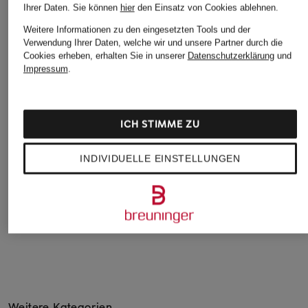
Ihrer Daten.
Sie können
hier
den Einsatz von Cookies ablehnen.
Weitere Informationen zu den eingesetzten Tools und der
Verwendung Ihrer Daten, welche wir und unsere Partner durch die
VILEBREQUIN
dea kudibal
+Aktionsrabatt
Cookies erheben, erhalten Sie in unserer
Datenschutzerklärung
und
Marlenehose LINE
Seidenhose
Impressum
.
MRS & HUGS
MEDUSA AND
MARGODEA mit
Marlenehose aus
SHELLS
Galonstreifen
Leinen
320 €
289 €
ICH STIMME ZU
99,99 €
Bestpreis:
84,99 €
INDIVIDUELLE EINSTELLUNGEN
Ursprünglich:
149,99 €
Weitere Kategorien