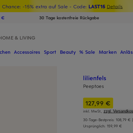
t Chance: -15% extra auf Sale
€-Willkommensgutschein mit Beyond sichern
- Code:
LAST15
Details
N
9 €
30 Tage kostenfreie Rückgabe
HOME & LIVING
chen
Accessoires
Sport
Beauty
% Sale
Marken
Anläs
lilienfels
Peeptoes
127,99 €
inkl. MwSt.,
zzgl. Versandkos
30-Tage-Bestpreis:
108,79 €
Ursprünglich:
159,99 €