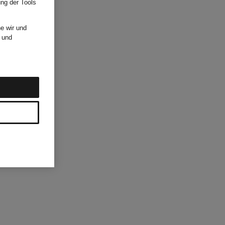
ung der Tools
e wir und
und