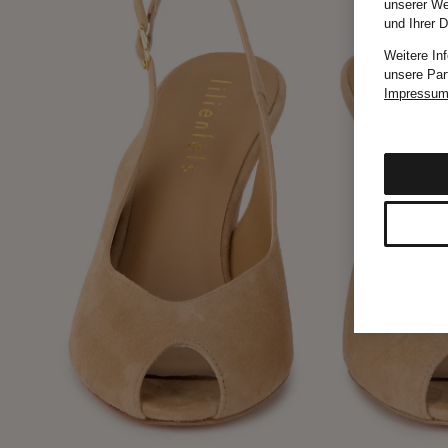
unserer We
und Ihrer 
Weitere In
unsere Par
Impressu