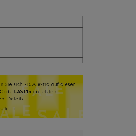
n Sie sich -15% extra auf diesen
. Code
LAST15
im letzten
sen.
Details
keln