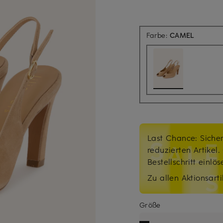
Farbe:
CAMEL
Last Chance: Sicher
reduzierten Artikel
Bestellschritt einlö
Zu allen Aktionsarti
Größe