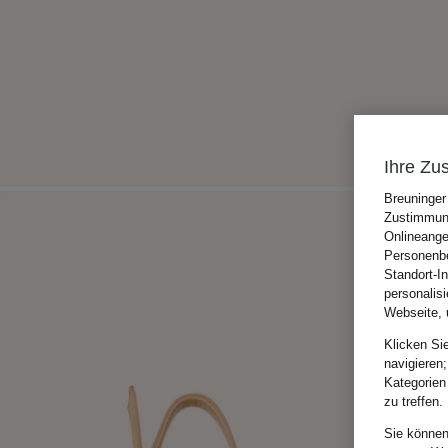
Ihre Zu
Breuninger
Zustimmung
Onlineange
Personenbe
Standort-I
personalis
Webseite, 
Klicken Si
navigieren;
Kategorien
zu treffen.
Sie können