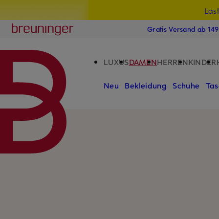
Las
15
ZUM HAUPTINHALT ÜBERSPRINGEN
ZUM SUCHFELD ÜBERSPRINGE
Breuninger
Gratis Versand ab 14
LUXUS
DAMEN
HERREN
KINDER
Neu
Bekleidung
Schuhe
Tas