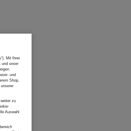
). Mit Ihrer
s und unser
eigen.
wser- und
nserem Shop,
 unserer
.
 weiter zu
ookie-
elle Auswahl
bereich