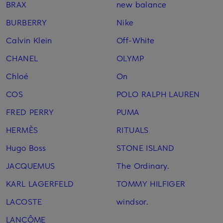
BRAX
new balance
BURBERRY
Nike
Calvin Klein
Off-White
CHANEL
OLYMP
Chloé
On
COS
POLO RALPH LAUREN
FRED PERRY
PUMA
HERMÈS
RITUALS
Hugo Boss
STONE ISLAND
JACQUEMUS
The Ordinary.
KARL LAGERFELD
TOMMY HILFIGER
LACOSTE
windsor.
LANCÔME