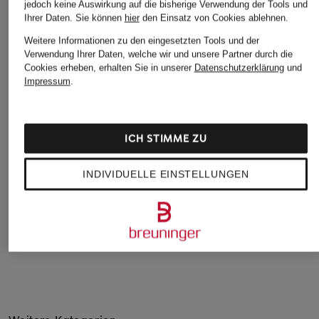
jedoch keine Auswirkung auf die bisherige Verwendung der Tools und
Ihrer Daten.
Sie können
hier
den Einsatz von Cookies ablehnen.
Weitere Informationen zu den eingesetzten Tools und der
Verwendung Ihrer Daten, welche wir und unsere Partner durch die
Cookies erheben, erhalten Sie in unserer
Datenschutzerklärung
und
Impressum
.
VALENTINO
LOEWE
Chloé
GARAVANI
Ledergürtel zum
Ledergürtel
ICH STIMME ZU
Ledergürtel VLOGO
Wenden
440 €
SIGNATURE
400 €
INDIVIDUELLE EINSTELLUNGEN
420 €
Weitere Kategorien