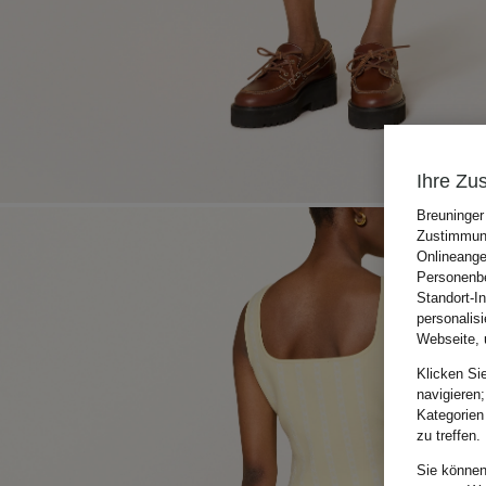
Ihre Zu
Breuninger
Zustimmung
Onlineange
Personenbe
Standort-I
personalis
Webseite, 
Klicken Si
navigieren;
Kategorien
zu treffen.
Sie können