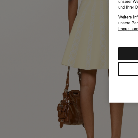
unserer We
und Ihrer 
Weitere In
unsere Par
Impressu