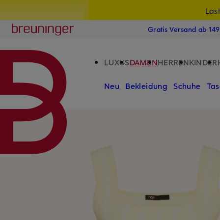
Las
15
ZUM HAUPTINHALT ÜBERSPRINGEN
ZUM SUCHFELD ÜBERSPRINGE
Breuninger
Gratis Versand ab 14
LUXUS
DAMEN
HERREN
KINDER
Neu
Bekleidung
Schuhe
Tas