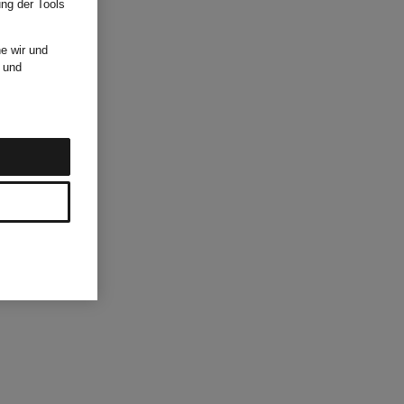
ung der Tools
e wir und
und