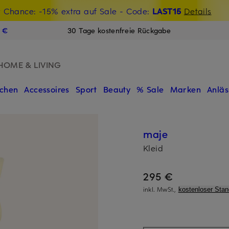
t Chance: -15% extra auf Sale
€-Willkommensgutschein mit Beyond sichern
- Code:
LAST15
Details
N
9 €
30 Tage kostenfreie Rückgabe
HOME & LIVING
chen
Accessoires
Sport
Beauty
% Sale
Marken
Anläs
maje
Kleid
295 €
inkl. MwSt.,
kostenloser Sta