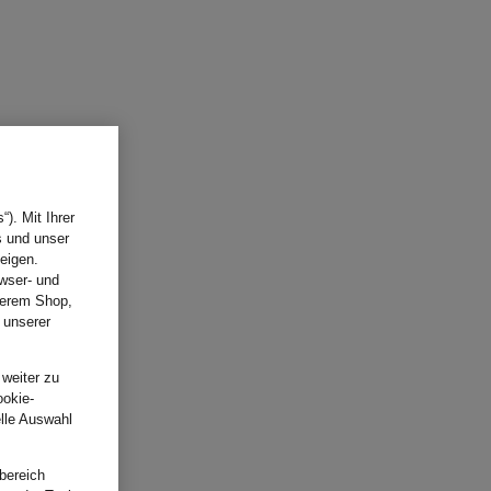
). Mit Ihrer
s und unser
eigen.
wser- und
nserem Shop,
 unserer
.
 weiter zu
ookie-
elle Auswahl
bereich