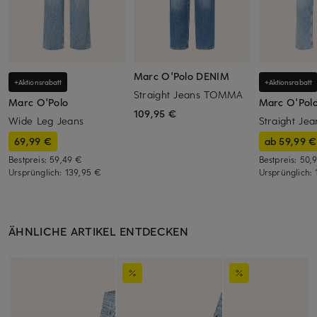
Marc O'Polo DENIM
+Aktionsrabatt
+Aktionsrabatt
Straight Jeans TOMMA
Marc O'Polo
Marc O'Pol
109,95 €
Wide Leg Jeans
Straight Jea
69,99 €
ab 59,99 €
Bestpreis:
59,49 €
Bestpreis:
50,
Ursprünglich:
139,95 €
Ursprünglich:
ÄHNLICHE ARTIKEL ENTDECKEN