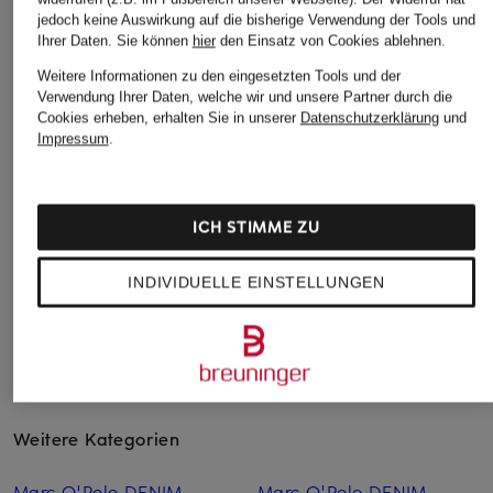
jedoch keine Auswirkung auf die bisherige Verwendung der Tools und
Ihrer Daten.
Sie können
hier
den Einsatz von Cookies ablehnen.
ONLY
+Aktionsrabatt
+Aktionsrabatt
Weitere Informationen zu den eingesetzten Tools und der
Wide Leg Jeans
Marc O'Polo
CLOSED
Verwendung Ihrer Daten, welche wir und unsere Partner durch die
44,99 €
Cookies erheben, erhalten Sie in unserer
Datenschutzerklärung
und
Wide Leg Jeans
Wide Leg Jeans
Impressum
.
NIKKA
69,99 €
159,99 €
Bestpreis:
59,49 €
Ursprünglich:
139,95 €
Bestpreis:
135,99 €
ICH STIMME ZU
Ursprünglich:
260 €
INDIVIDUELLE EINSTELLUNGEN
Weitere Kategorien
Marc O'Polo DENIM
Marc O'Polo DENIM