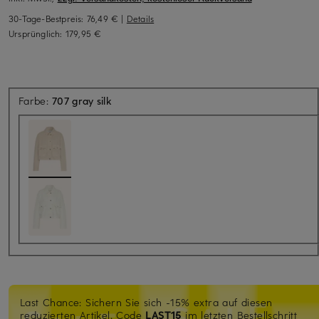
30-Tage-Bestpreis:
76,49 €
|
Details
Ursprünglich:
179,95 €
Farbe:
707 gray silk
Last Chance: Sichern Sie sich -15% extra auf diesen
reduzierten Artikel. Code
LAST15
im letzten Bestellschritt