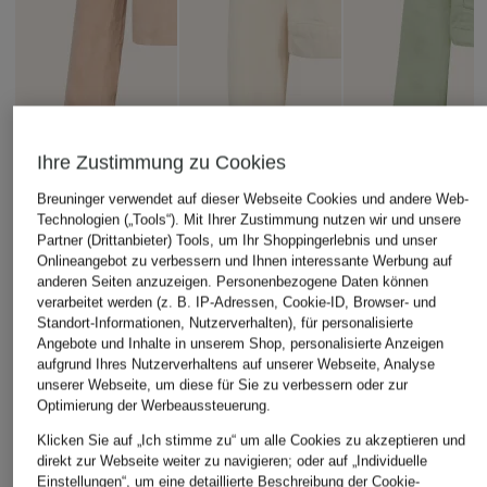
Ihre Zustimmung zu Cookies
Breuninger verwendet auf dieser Webseite Cookies und andere Web-
Technologien („Tools“). Mit Ihrer Zustimmung nutzen wir und unsere
Partner (Drittanbieter) Tools, um Ihr Shoppingerlebnis und unser
RIANI
Onlineangebot zu verbessern und Ihnen interessante Werbung auf
+Aktionsrabatt
+Aktionsrabatt
anderen Seiten anzuzeigen. Personenbezogene Daten können
Jeansjacke
verarbeitet werden (z. B. IP-Adressen, Cookie-ID, Browser- und
lilienfels
Marc O'Polo
Standort-Informationen, Nutzerverhalten), für personalisierte
349,99 €
Lederjacke
Overjacket
Angebote und Inhalte in unserem Shop, personalisierte Anzeigen
aufgrund Ihres Nutzerverhaltens auf unserer Webseite, Analyse
169,99 €
79,99 €
unserer Webseite, um diese für Sie zu verbessern oder zur
Optimierung der Werbeaussteuerung.
Bestpreis:
349,99 €
Bestpreis:
159,95 €
Klicken Sie auf „Ich stimme zu“ um alle Cookies zu akzeptieren und
direkt zur Webseite weiter zu navigieren; oder auf „Individuelle
Einstellungen“, um eine detaillierte Beschreibung der Cookie-