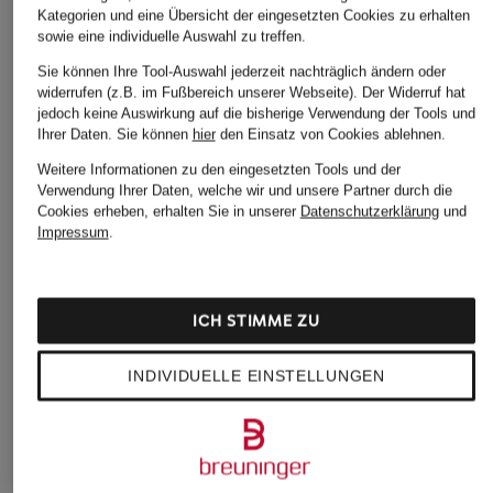
Kategorien und eine Übersicht der eingesetzten Cookies zu erhalten
sowie eine individuelle Auswahl zu treffen.
Sie können Ihre Tool-Auswahl jederzeit nachträglich ändern oder
widerrufen (z.B. im Fußbereich unserer Webseite). Der Widerruf hat
jedoch keine Auswirkung auf die bisherige Verwendung der Tools und
Ihrer Daten.
Sie können
hier
den Einsatz von Cookies ablehnen.
Weitere Informationen zu den eingesetzten Tools und der
Weitere Kategorien
Verwendung Ihrer Daten, welche wir und unsere Partner durch die
Cookies erheben, erhalten Sie in unserer
Datenschutzerklärung
und
Impressum
.
Beige Marc O'Polo
Marco Polo Boots
Pullover
Marco Polo Culottes
Beige Marc O'Polo
Marco Polo
ICH STIMME ZU
Strickjacken
Daunenmantel
Blaue Marc O'Polo
INDIVIDUELLE EINSTELLUNGEN
Marco Polo Denim
Pullover
Marco Polo Handtücher
Blaue Marc O'Polo
Strickjacken
Marco Polo Herren