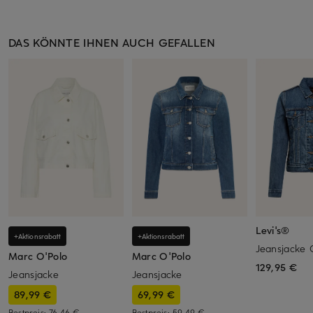
DAS KÖNNTE IHNEN AUCH GEFALLEN
Levi's®
+Aktionsrabatt
+Aktionsrabatt
Jeansjacke
Marc O'Polo
Marc O'Polo
129,95 €
Jeansjacke
Jeansjacke
89,99 €
69,99 €
Bestpreis:
76,46 €
Bestpreis:
59,49 €