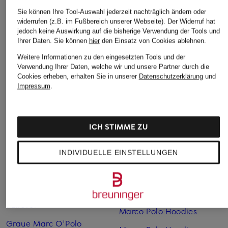
Sie können Ihre Tool-Auswahl jederzeit nachträglich ändern oder
widerrufen (z.B. im Fußbereich unserer Webseite). Der Widerruf hat
jedoch keine Auswirkung auf die bisherige Verwendung der Tools und
Ihrer Daten.
Sie können
hier
den Einsatz von Cookies ablehnen.
Weitere Kategorien
Weitere Informationen zu den eingesetzten Tools und der
Verwendung Ihrer Daten, welche wir und unsere Partner durch die
Beige Marc O'Polo
Marco Polo Boots
Cookies erheben, erhalten Sie in unserer
Datenschutzerklärung
und
Pullover
Impressum
.
Marco Polo Culottes
Beige Marc O'Polo
Marco Polo
Strickjacken
Daunenmantel
ICH STIMME ZU
Blaue Marc O'Polo
Marco Polo Denim
Pullover
INDIVIDUELLE EINSTELLUNGEN
Marco Polo Handtücher
Blaue Marc O'Polo
Strickjacken
Marco Polo Herren
Braune Marc O'Polo
Marco Polo Herren Jacken
Pullover
Marco Polo Hoodies
Graue Marc O'Polo