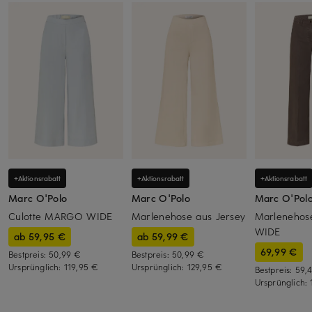
+Aktionsrabatt
+Aktionsrabatt
+Aktionsrabatt
Marc O'Polo
Marc O'Polo
Marc O'Pol
Culotte MARGO WIDE
Marlenehose aus Jersey
Marleneho
WIDE
ab 59,95 €
ab 59,99 €
69,99 €
Bestpreis:
50,99 €
Bestpreis:
50,99 €
Ursprünglich:
119,95 €
Ursprünglich:
129,95 €
Bestpreis:
59,
Ursprünglich: