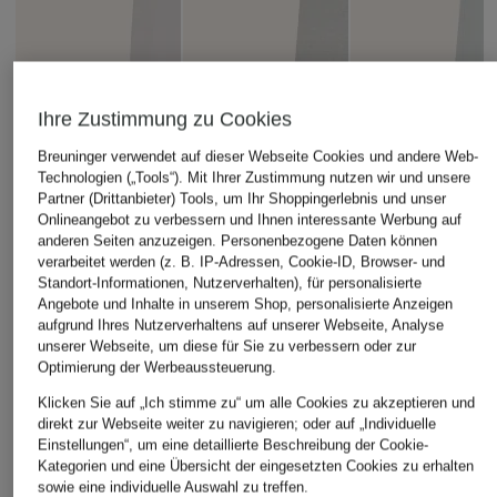
Ihre Zustimmung zu Cookies
Breuninger verwendet auf dieser Webseite Cookies und andere Web-
Technologien („Tools“). Mit Ihrer Zustimmung nutzen wir und unsere
Partner (Drittanbieter) Tools, um Ihr Shoppingerlebnis und unser
+Aktionsrabatt
+Aktionsrabatt
+Aktionsrabatt
Onlineangebot zu verbessern und Ihnen interessante Werbung auf
anderen Seiten anzuzeigen. Personenbezogene Daten können
NORMA KAMALI
Marc O'Polo
Marc O'Polo
verarbeitet werden (z. B. IP-Adressen, Cookie-ID, Browser- und
Marlenehose
Sweatpants
Culotte MARGO
Standort-Informationen, Nutzerverhalten), für personalisierte
WIDE
Angebote und Inhalte in unserem Shop, personalisierte Anzeigen
159,99 €
ab 59,99 €
aufgrund Ihres Nutzerverhaltens auf unserer Webseite, Analyse
ab 59,95 €
unserer Webseite, um diese für Sie zu verbessern oder zur
Bestpreis:
254,99 €
Bestpreis:
50,99 €
Optimierung der Werbeaussteuerung.
Ursprünglich:
299,99 €
Ursprünglich:
129,95 €
Bestpreis:
50,99 €
Ursprünglich:
119,95 €
Klicken Sie auf „Ich stimme zu“ um alle Cookies zu akzeptieren und
direkt zur Webseite weiter zu navigieren; oder auf „Individuelle
Einstellungen“, um eine detaillierte Beschreibung der Cookie-
Kategorien und eine Übersicht der eingesetzten Cookies zu erhalten
sowie eine individuelle Auswahl zu treffen.