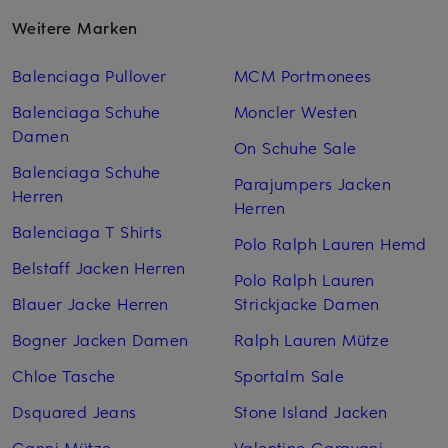
Weitere Marken
Balenciaga Pullover
MCM Portmonees
Balenciaga Schuhe
Moncler Westen
Damen
On Schuhe Sale
Balenciaga Schuhe
Parajumpers Jacken
Herren
Herren
Balenciaga T Shirts
Polo Ralph Lauren Hemd
Belstaff Jacken Herren
Polo Ralph Lauren
Blauer Jacke Herren
Strickjacke Damen
Bogner Jacken Damen
Ralph Lauren Mütze
Chloe Tasche
Sportalm Sale
Dsquared Jeans
Stone Island Jacken
Ganni Mütze
Valentino Garavani