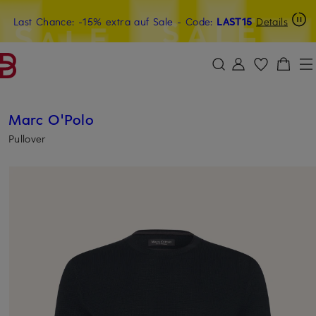
Last Chance: -15% extra auf Sale
15€-Willkommensgutschein mit Beyond sichern
- Code:
LAST15
Details
ZUM HAUPTINHALT ÜBERSPRINGEN
ZUM SUCHFELD ÜBERSPRINGE
Marc O'Polo
Pullover