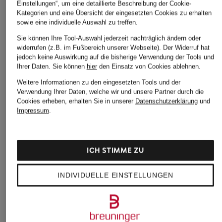
Einstellungen“, um eine detaillierte Beschreibung der Cookie-
Ursprünglich:
119,95 €
Kategorien und eine Übersicht der eingesetzten Cookies zu erhalten
sowie eine individuelle Auswahl zu treffen.
Sie können Ihre Tool-Auswahl jederzeit nachträglich ändern oder
widerrufen (z.B. im Fußbereich unserer Webseite). Der Widerruf hat
jedoch keine Auswirkung auf die bisherige Verwendung der Tools und
Ihrer Daten.
Sie können
hier
den Einsatz von Cookies ablehnen.
Weitere Informationen zu den eingesetzten Tools und der
Verwendung Ihrer Daten, welche wir und unsere Partner durch die
Weitere Kategorien
Cookies erheben, erhalten Sie in unserer
Datenschutzerklärung
und
Impressum
.
Beige Marc O'Polo
Marco Polo Boots
Pullover
Marco Polo Culottes
Beige Marc O'Polo
ICH STIMME ZU
Marco Polo
Strickjacken
Daunenmantel
INDIVIDUELLE EINSTELLUNGEN
Blaue Marc O'Polo
Marco Polo Denim
Pullover
Marco Polo Handtücher
Blaue Marc O'Polo
Strickjacken
Marco Polo Herren