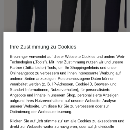
Ihre Zustimmung zu Cookies
Breuninger verwendet auf dieser Webseite Cookies und andere Web-
Technologien („Tools“). Mit Ihrer Zustimmung nutzen wir und unsere
Partner (Drittanbieter) Tools, um Ihr Shoppingerlebnis und unser
Onlineangebot zu verbessern und Ihnen interessante Werbung auf
STROKESMAN'S
GRAN SASSO
anderen Seiten anzuzeigen. Personenbezogene Daten können
+Aktionsrabatt
verarbeitet werden (z. B. IP-Adressen, Cookie-ID, Browser- und
Cashmere-Pullover
Pullover
Marc O'Polo
Standort-Informationen, Nutzerverhalten), für personalisierte
169,99 €
179,99 €
Angebote und Inhalte in unserem Shop, personalisierte Anzeigen
Pullover
aufgrund Ihres Nutzerverhaltens auf unserer Webseite, Analyse
Marc O'Polo × DFB
unserer Webseite, um diese für Sie zu verbessern oder zur
Travel Collection
Optimierung der Werbeaussteuerung.
79,99 €
Klicken Sie auf „Ich stimme zu“ um alle Cookies zu akzeptieren und
direkt zur Webseite weiter zu navigieren; oder auf „Individuelle
Bestpreis:
67,99 €