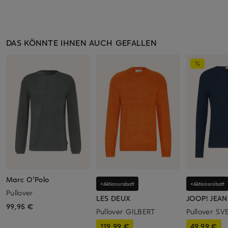
DAS KÖNNTE IHNEN AUCH GEFALLEN
Marc O'Polo
+Aktionsrabatt
+Aktionsrabatt
Pullover
LES DEUX
JOOP! JEAN
99,95 €
Pullover GILBERT
Pullover S
119,99 €
49,99 €