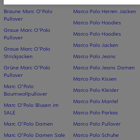
Braune Marc O'Polo
Marco Polo Herren Jacken
Pullover
Marco Polo Hoodies
Graue Marc O'Polo
Marco Polo Hoodies
Pullover
Marco Polo Jacken
Graue Marc O'Polo
Strickjacken
Marco Polo Jeans
Grüne Marc O'Polo
Marco Polo Jeans Damen
Pullover
Marco Polo Kissen
Marc O'Polo
Marco Polo Kleider
Baumwollpullover
Marco Polo Mantel
Marc O'Polo Blusen im
SALE
Marco Polo Parkas
Marc O'Polo Damen
Marco Polo Pullover
Marc O'Polo Damen Sale
Marco Polo Schuhe