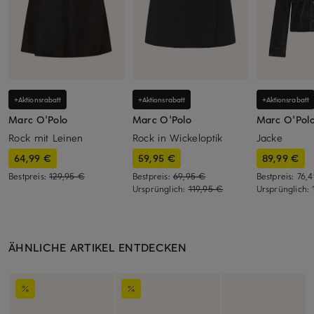
+Aktionsrabatt
+Aktionsrabatt
+Aktionsrabatt
Marc O'Polo
Marc O'Polo
Marc O'Pol
Rock mit Leinen
Rock in Wickeloptik
Jacke
64,99 €
59,95 €
89,99 €
Bestpreis:
129,95 €
Bestpreis:
69,95 €
Bestpreis:
76,
Ursprünglich:
119,95 €
Ursprünglich:
ÄHNLICHE ARTIKEL ENTDECKEN