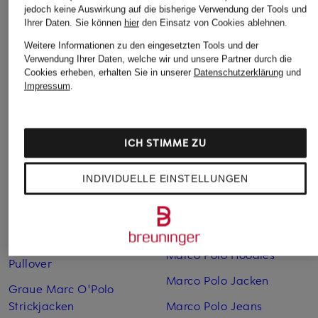
jedoch keine Auswirkung auf die bisherige Verwendung der Tools und
Ihrer Daten.
Sie können
hier
den Einsatz von Cookies ablehnen.
Beige Marc O'Polo
Marco Polo Boots
Weitere Informationen zu den eingesetzten Tools und der
Pullover
Marco Polo Culottes
Verwendung Ihrer Daten, welche wir und unsere Partner durch die
Cookies erheben, erhalten Sie in unserer
Datenschutzerklärung
und
Beige Marc O'Polo
Marco Polo
Impressum
.
Strickjacken
Daunenmantel
Blaue Marc O'Polo
Marco Polo Denim
Pullover
ICH STIMME ZU
Marco Polo Handtücher
Blaue Marc O'Polo
Strickjacken
Marco Polo Herren
INDIVIDUELLE EINSTELLUNGEN
Braune Marc O'Polo
Marco Polo Herren Jacken
Pullover
Marco Polo Hoodies
Graue Marc O'Polo
Marco Polo Hoodies
Pullover
Marco Polo Jacken
Graue Marc O'Polo
Strickjacken
Marco Polo Jeans