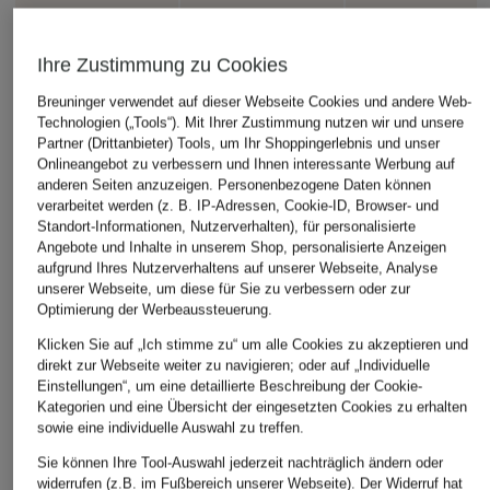
Ihre Zustimmung zu Cookies
HUGO
+Aktionsrabatt
+Aktionsrabatt
Breuninger verwendet auf dieser Webseite Cookies und andere Web-
Lederrock LAKETTA
Marc O'Polo
HUGO
Technologien („Tools“). Mit Ihrer Zustimmung nutzen wir und unsere
349 €
Partner (Drittanbieter) Tools, um Ihr Shoppingerlebnis und unser
Rock
Bouclé-Rock ROMESE
Onlineangebot zu verbessern und Ihnen interessante Werbung auf
anderen Seiten anzuzeigen. Personenbezogene Daten können
49,99 €
79,99 €
verarbeitet werden (z. B. IP-Adressen, Cookie-ID, Browser- und
Bestpreis:
42,49 €
Bestpreis:
67,99 €
Standort-Informationen, Nutzerverhalten), für personalisierte
Ursprünglich:
99,95 €
Ursprünglich:
129,95 €
Angebote und Inhalte in unserem Shop, personalisierte Anzeigen
aufgrund Ihres Nutzerverhaltens auf unserer Webseite, Analyse
unserer Webseite, um diese für Sie zu verbessern oder zur
Optimierung der Werbeaussteuerung.
Klicken Sie auf „Ich stimme zu“ um alle Cookies zu akzeptieren und
direkt zur Webseite weiter zu navigieren; oder auf „Individuelle
Einstellungen“, um eine detaillierte Beschreibung der Cookie-
Kategorien und eine Übersicht der eingesetzten Cookies zu erhalten
sowie eine individuelle Auswahl zu treffen.
Sie können Ihre Tool-Auswahl jederzeit nachträglich ändern oder
widerrufen (z.B. im Fußbereich unserer Webseite). Der Widerruf hat
Weitere Kategorien