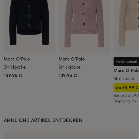
Marc O'Polo
Marc O'Polo
+Aktionsrabatt
Strickjacke
Strickjacke
Marc O'Pol
139,95 €
139,95 €
Strickjacke
ab 69,99 €
Bestpreis:
59,
Ursprünglich:
ÄHNLICHE ARTIKEL ENTDECKEN