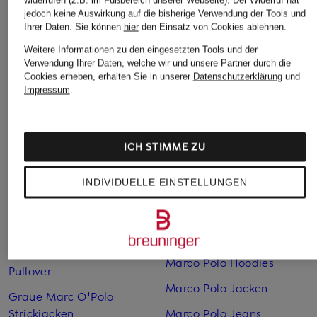
Weitere Kategorien
jedoch keine Auswirkung auf die bisherige Verwendung der Tools und
Ihrer Daten.
Sie können
hier
den Einsatz von Cookies ablehnen.
Beige Marc O'Polo
Marco Polo Boots
Weitere Informationen zu den eingesetzten Tools und der
Pullover
Verwendung Ihrer Daten, welche wir und unsere Partner durch die
Marco Polo Culottes
Cookies erheben, erhalten Sie in unserer
Datenschutzerklärung
und
Beige Marc O'Polo
Marco Polo
Impressum
.
Strickjacken
Daunenmantel
Blaue Marc O'Polo
Marco Polo Denim
Pullover
ICH STIMME ZU
Marco Polo Handtücher
Blaue Marc O'Polo
INDIVIDUELLE EINSTELLUNGEN
Strickjacken
Marco Polo Herren
Braune Marc O'Polo
Marco Polo Herren Jacken
Pullover
Marco Polo Hoodies
Graue Marc O'Polo
Marco Polo Hoodies
Pullover
Marco Polo Jacken
Graue Marc O'Polo
Strickjacken
Marco Polo Jeans