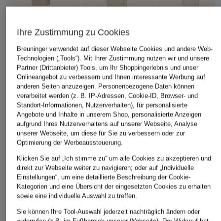
Ihre Zustimmung zu Cookies
Breuninger verwendet auf dieser Webseite Cookies und andere Web-
darling harbour
darling harbour
SOFT GOAT
Technologien („Tools“). Mit Ihrer Zustimmung nutzen wir und unsere
Strickjacke aus
Strickjacke mit
Strickjacke aus
Partner (Drittanbieter) Tools, um Ihr Shoppingerlebnis und unser
Cashmere
Cashmere
Cashmere
Onlineangebot zu verbessern und Ihnen interessante Werbung auf
anderen Seiten anzuzeigen. Personenbezogene Daten können
169,99 €
199,99 €
269,99 €
verarbeitet werden (z. B. IP-Adressen, Cookie-ID, Browser- und
Standort-Informationen, Nutzerverhalten), für personalisierte
Angebote und Inhalte in unserem Shop, personalisierte Anzeigen
aufgrund Ihres Nutzerverhaltens auf unserer Webseite, Analyse
unserer Webseite, um diese für Sie zu verbessern oder zur
Optimierung der Werbeaussteuerung.
Klicken Sie auf „Ich stimme zu“ um alle Cookies zu akzeptieren und
direkt zur Webseite weiter zu navigieren; oder auf „Individuelle
Einstellungen“, um eine detaillierte Beschreibung der Cookie-
Kategorien und eine Übersicht der eingesetzten Cookies zu erhalten
sowie eine individuelle Auswahl zu treffen.
Sie können Ihre Tool-Auswahl jederzeit nachträglich ändern oder
widerrufen (z.B. im Fußbereich unserer Webseite). Der Widerruf hat