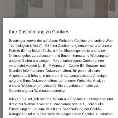
Ihre Zustimmung zu Cookies
Breuninger verwendet auf dieser Webseite Cookies und andere Web-
Technologien („Tools“). Mit Ihrer Zustimmung nutzen wir und unsere
Partner (Drittanbieter) Tools, um Ihr Shoppingerlebnis und unser
OPUS
Onlineangebot zu verbessern und Ihnen interessante Werbung auf
+Aktionsrabatt
+Aktionsrabatt
anderen Seiten anzuzeigen. Personenbezogene Daten können
Strickjacke SAKUNO
MRS & HUGS
COS
verarbeitet werden (z. B. IP-Adressen, Cookie-ID, Browser- und
59,99 €
Standort-Informationen, Nutzerverhalten), für personalisierte
Strickjacke mit
Strickjacke
Angebote und Inhalte in unserem Shop, personalisierte Anzeigen
Glitzergarn
aufgrund Ihres Nutzerverhaltens auf unserer Webseite, Analyse
73,99 €
unserer Webseite, um diese für Sie zu verbessern oder zur
69,99 €
Bestpreis:
62,89 €
Optimierung der Werbeaussteuerung.
Ursprünglich:
99 €
Bestpreis:
59,49 €
Klicken Sie auf „Ich stimme zu“ um alle Cookies zu akzeptieren und
Ursprünglich:
139,99 €
direkt zur Webseite weiter zu navigieren; oder auf „Individuelle
Einstellungen“, um eine detaillierte Beschreibung der Cookie-
Kategorien und eine Übersicht der eingesetzten Cookies zu erhalten