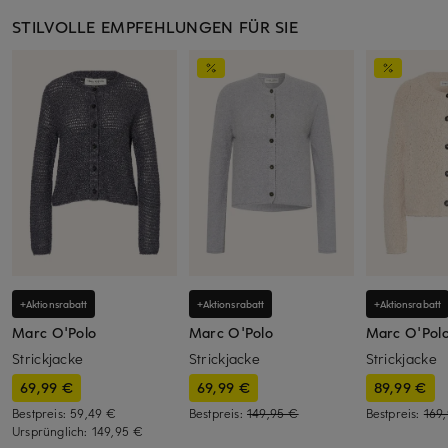
STILVOLLE EMPFEHLUNGEN FÜR SIE
+Aktionsrabatt
+Aktionsrabatt
+Aktionsrabatt
Marc O'Polo
Marc O'Polo
Marc O'Pol
Strickjacke
Strickjacke
Strickjacke
69,99 €
69,99 €
89,99 €
Bestpreis:
59,49 €
Bestpreis:
149,95 €
Bestpreis:
169
Ursprünglich:
149,95 €