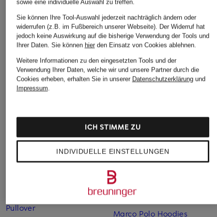
sowie eine individuelle Auswahl zu treffen.
Sie können Ihre Tool-Auswahl jederzeit nachträglich ändern oder
widerrufen (z.B. im Fußbereich unserer Webseite). Der Widerruf hat
jedoch keine Auswirkung auf die bisherige Verwendung der Tools und
Ihrer Daten.
Sie können
hier
den Einsatz von Cookies ablehnen.
Weitere Kategorien
Weitere Informationen zu den eingesetzten Tools und der
Verwendung Ihrer Daten, welche wir und unsere Partner durch die
Beige Marc O'Polo
Marco Polo Boots
Cookies erheben, erhalten Sie in unserer
Datenschutzerklärung
und
Impressum
.
Pullover
Marco Polo Culottes
Beige Marc O'Polo
Marco Polo
Strickjacken
Daunenmantel
ICH STIMME ZU
Blaue Marc O'Polo
Marco Polo Denim
Pullover
INDIVIDUELLE EINSTELLUNGEN
Marco Polo Handtücher
Blaue Marc O'Polo
Strickjacken
Marco Polo Herren
Braune Marc O'Polo
Marco Polo Herren Jacken
Pullover
Marco Polo Hoodies