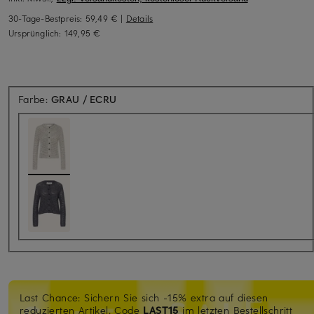
30-Tage-Bestpreis:
59,49 €
|
Details
Ursprünglich:
149,95 €
Farbe:
GRAU / ECRU
Last Chance: Sichern Sie sich -15% extra auf diesen
reduzierten Artikel. Code
LAST15
im letzten Bestellschritt