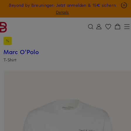
Nur in der App: -10 € auf digitale Geschenkkarten
Beyond by Breuninger: Jetzt anmelden & 15€ sichern
ZUM HAUPTINHALT ÜBERSPRINGEN
ZUM SUCHFELD ÜBERSPRINGE
GESCHENK20
Details
Marc O'Polo
T-Shirt