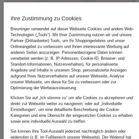
Ihre Zustimmung zu Cookies
Breuninger verwendet auf dieser Webseite Cookies und andere Web-
Technologien („Tools“). Mit Ihrer Zustimmung nutzen wir und unsere
NOWADAYS
RSVP GALLERY
patagonia
Partner (Drittanbieter) Tools, um Ihr Shoppingerlebnis und unser
Onlineangebot zu verbessern und Ihnen interessante Werbung auf
T-Shirt THE RIAD
T-Shirt
Funktionsshirt
anderen Seiten anzuzeigen. Personenbezogene Daten können
CAPILENE® COOL
verarbeitet werden (z. B. IP-Adressen, Cookie-ID, Browser- und
29,99 €
51,99 €
DAILY
Standort-Informationen, Nutzerverhalten), für personalisierte
Bestpreis:
25,49 €
Bestpreis:
51,84 €
Angebote und Inhalte in unserem Shop, personalisierte Anzeigen
55 €
Ursprünglich:
39,95 €
Ursprünglich:
169,99 €
aufgrund Ihres Nutzerverhaltens auf unserer Webseite, Analyse
unserer Webseite, um diese für Sie zu verbessern oder zur
Optimierung der Werbeaussteuerung.
Klicken Sie auf „Ich stimme zu“ um alle Cookies zu akzeptieren und
direkt zur Webseite weiter zu navigieren; oder auf „Individuelle
Einstellungen“, um eine detaillierte Beschreibung der Cookie-
Kategorien und eine Übersicht der eingesetzten Cookies zu erhalten
sowie eine individuelle Auswahl zu treffen.
Sie können Ihre Tool-Auswahl jederzeit nachträglich ändern oder
widerrufen (z.B. im Fußbereich unserer Webseite). Der Widerruf hat
Weitere Kategorien