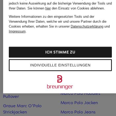
jedoch keine Auswirkung auf die bisherige Verwendung der Tools und
Ihrer Daten.
Sie können
hier
den Einsatz von Cookies ablehnen.
Beige Marc O'Polo
Marco Polo Boots
Weitere Informationen zu den eingesetzten Tools und der
Pullover
Marco Polo Culottes
Verwendung Ihrer Daten, welche wir und unsere Partner durch die
Cookies erheben, erhalten Sie in unserer
Datenschutzerklärung
und
Beige Marc O'Polo
Marco Polo
Impressum
.
Strickjacken
Daunenmantel
Blaue Marc O'Polo
Marco Polo Denim
Pullover
ICH STIMME ZU
Marco Polo Handtücher
Blaue Marc O'Polo
Strickjacken
Marco Polo Herren
INDIVIDUELLE EINSTELLUNGEN
Braune Marc O'Polo
Marco Polo Herren Jacken
Pullover
Marco Polo Hoodies
Graue Marc O'Polo
Marco Polo Hoodies
Pullover
Marco Polo Jacken
Graue Marc O'Polo
Strickjacken
Marco Polo Jeans