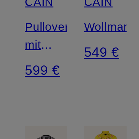
CAIN
CAIN
Pullover
Wollmante
mit
549 €
Glitzergarn
599 €