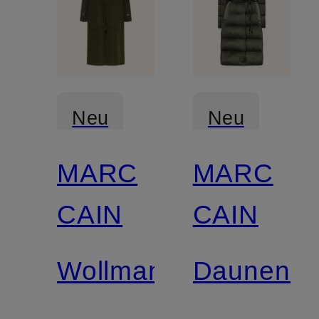
Neu
Neu
MARC
MARC
CAIN
CAIN
Wollmantel
Daunenma