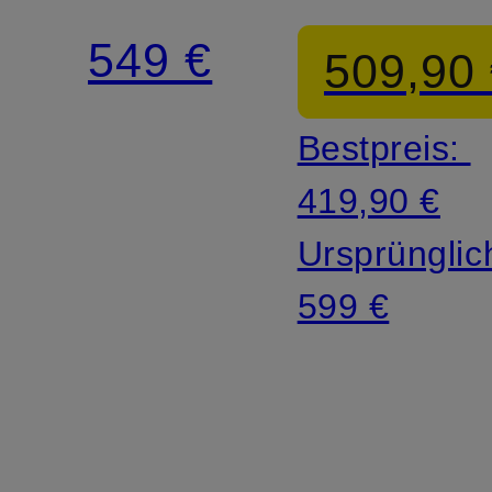
549 €
509,90
Bestpreis:
419,90 €
Ursprünglic
599 €