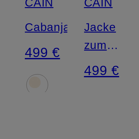
CAIN
CAIN
Cabanjacke
Jacke
zum
499 €
Wenden
499 €