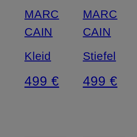
MARC
MARC
CAIN
CAIN
Kleid
Stiefel
499 €
499 €