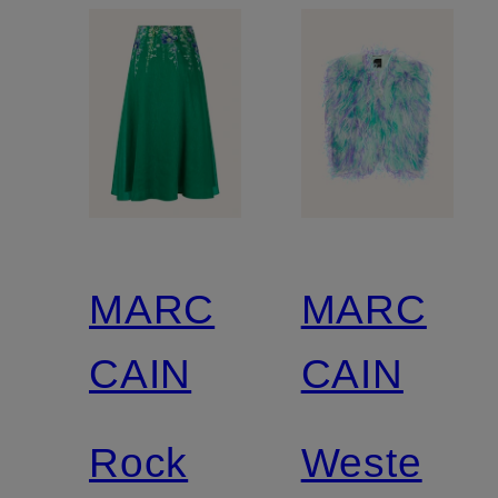
MARC
MARC
CAIN
CAIN
Rock
Weste