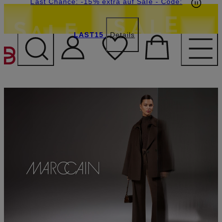
15€-Willkommensgutschein mit Beyond sichern
Last Chance: -15% extra auf Sale
- Code:
LAST15
Details
ZUM HAUPTINHALT ÜBE