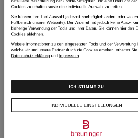
detaillierte Beschreibung der Cookie-Kategorien und eine Übersicht der
Cookies zu erhalten sowie eine individuelle Auswahl zu treffen.
Sie können Ihre Tool-Auswahl jederzeit nachträglich ändern oder widerr
Fußbereich unserer Webseite). Der Widerruf hat jedoch keine Auswirku
bisherige Verwendung der Tools und Ihrer Daten.
Sie können
hier
den E
Cookies ablehnen.
Weitere Informationen zu den eingesetzten Tools und der Verwendung I
welche wir und unsere Partner durch die Cookies erheben, erhalten Sie 
Datenschutzerklärung
und
Impressum
.
MARC
MARC
ICH STIMME ZU
CAIN
CAIN
INDIVIDUELLE EINSTELLUNGEN
Kleid
Blazer