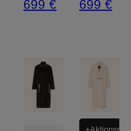
699 €
699 €
+Aktionsraba