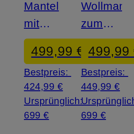
Mantel
Wollmante
mit
zum
Alpaka
Wenden
499,99 €
499,99
Bestpreis:
Bestpreis:
424,99 €
449,99 €
Ursprünglich:
Ursprünglic
699 €
699 €