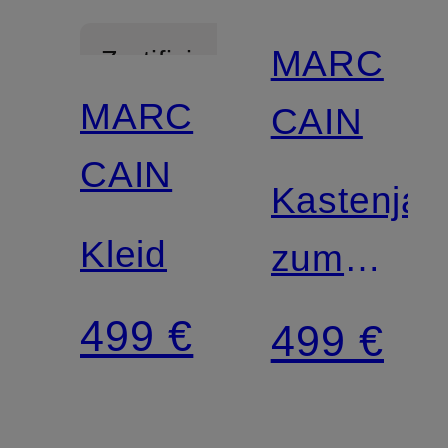
MARC
Zertifiziert
MARC
CAIN
CAIN
Kastenjac
Kleid
zum
Wenden
499 €
499 €