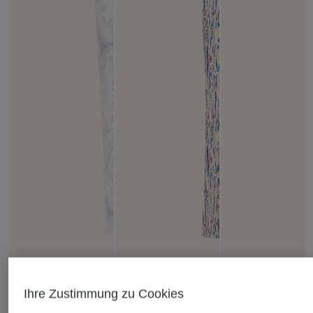
Juvia
+Aktionsrabatt
+Aktionsrabatt
Ihre Zustimmung zu Cookies
Sweatpants SMILLA