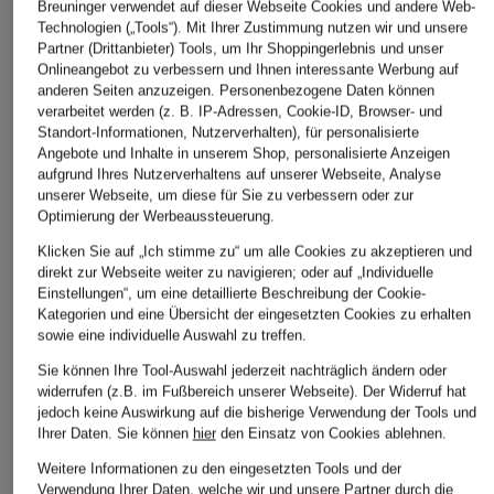
MARC CAIN
MAC
Breuninger verwendet auf dieser Webseite Cookies und andere Web-
149,99 €
Technologien („Tools“). Mit Ihrer Zustimmung nutzen wir und unsere
Jerseyhose FORLI
7/8-Chino
Partner (Drittanbieter) Tools, um Ihr Shoppingerlebnis und unser
ab 129,99 €
47,99 €
Onlineangebot zu verbessern und Ihnen interessante Werbung auf
anderen Seiten anzuzeigen. Personenbezogene Daten können
Bestpreis:
110,49 €
Bestpreis:
40,79 €
verarbeitet werden (z. B. IP-Adressen, Cookie-ID, Browser- und
Ursprünglich:
229 €
Ursprünglich:
99,95 €
Standort-Informationen, Nutzerverhalten), für personalisierte
Angebote und Inhalte in unserem Shop, personalisierte Anzeigen
aufgrund Ihres Nutzerverhaltens auf unserer Webseite, Analyse
unserer Webseite, um diese für Sie zu verbessern oder zur
Optimierung der Werbeaussteuerung.
Klicken Sie auf „Ich stimme zu“ um alle Cookies zu akzeptieren und
direkt zur Webseite weiter zu navigieren; oder auf „Individuelle
Einstellungen“, um eine detaillierte Beschreibung der Cookie-
Kategorien und eine Übersicht der eingesetzten Cookies zu erhalten
sowie eine individuelle Auswahl zu treffen.
Weitere Kategorien
Sie können Ihre Tool-Auswahl jederzeit nachträglich ändern oder
widerrufen (z.B. im Fußbereich unserer Webseite). Der Widerruf hat
jedoch keine Auswirkung auf die bisherige Verwendung der Tools und
Blaue MARC CAIN Blusen
MARC CAIN Poloshirts
Ihrer Daten.
Sie können
hier
den Einsatz von Cookies ablehnen.
Grüne MARC CAIN
MARC CAIN Pullover
Weitere Informationen zu den eingesetzten Tools und der
Pullover
Verwendung Ihrer Daten, welche wir und unsere Partner durch die