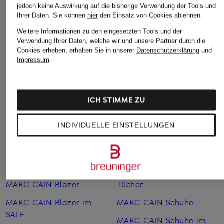
jedoch keine Auswirkung auf die bisherige Verwendung der Tools und
Ihrer Daten.
Sie können
hier
den Einsatz von Cookies ablehnen.
Weitere Kategorien
Weitere Informationen zu den eingesetzten Tools und der
Verwendung Ihrer Daten, welche wir und unsere Partner durch die
Blaue MARC CAIN Blusen
MARC CAIN Poloshirts
Cookies erheben, erhalten Sie in unserer
Datenschutzerklärung
und
Impressum
.
Grüne MARC CAIN
MARC CAIN Pullover
Pullover
MARC CAIN Pullunder
MARC CAIN 7/8-Hosen
ICH STIMME ZU
MARC CAIN Röcke
MARC CAIN Accessoires
MARC CAIN Röcke im
INDIVIDUELLE EINSTELLUNGEN
MARC CAIN Artikel
SALE
MARC CAIN Artikel im
MARC CAIN Sandalen
SALE
MARC CAIN Schals &
MARC CAIN Blazer
Tücher
MARC CAIN Blazer im
MARC CAIN Schuhe
SALE
MARC CAIN Schuhe im