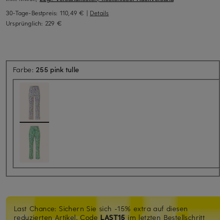
30-Tage-Bestpreis:
110,49 €
|
Details
Ursprünglich:
229 €
Farbe:
255 pink tulle
Last Chance: Sichern Sie sich -15% extra auf diesen
reduzierten Artikel. Code
LAST15
im letzten Bestellschritt