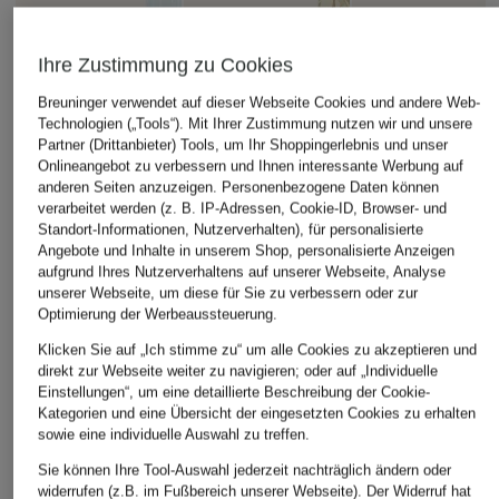
Ihre Zustimmung zu Cookies
Breuninger verwendet auf dieser Webseite Cookies und andere Web-
Technologien („Tools“). Mit Ihrer Zustimmung nutzen wir und unsere
Partner (Drittanbieter) Tools, um Ihr Shoppingerlebnis und unser
OH APRIL
TED BAKER
monari
Onlineangebot zu verbessern und Ihnen interessante Werbung auf
anderen Seiten anzuzeigen. Personenbezogene Daten können
Hose LENI
Satinhose SUSSKI
Marlenehose aus
verarbeitet werden (z. B. IP-Adressen, Cookie-ID, Browser- und
Satin
99,99 €
199 €
Standort-Informationen, Nutzerverhalten), für personalisierte
Angebote und Inhalte in unserem Shop, personalisierte Anzeigen
129,99 €
aufgrund Ihres Nutzerverhaltens auf unserer Webseite, Analyse
unserer Webseite, um diese für Sie zu verbessern oder zur
Optimierung der Werbeaussteuerung.
Klicken Sie auf „Ich stimme zu“ um alle Cookies zu akzeptieren und
direkt zur Webseite weiter zu navigieren; oder auf „Individuelle
Einstellungen“, um eine detaillierte Beschreibung der Cookie-
Kategorien und eine Übersicht der eingesetzten Cookies zu erhalten
sowie eine individuelle Auswahl zu treffen.
Sie können Ihre Tool-Auswahl jederzeit nachträglich ändern oder
widerrufen (z.B. im Fußbereich unserer Webseite). Der Widerruf hat