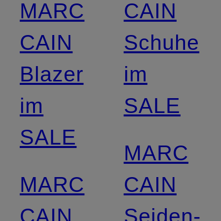
MARC
CAIN
CAIN
Schuhe
Blazer
im
im
SALE
SALE
MARC
MARC
CAIN
CAIN
Seiden­