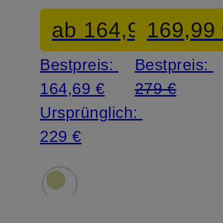
ab 164,90 €
169,99
Bestpreis:
Bestpreis:
164,69 €
279 €
Ursprünglich:
229 €