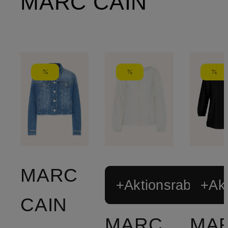
MARC CAIN
MARC
+Aktionsrabatt
+Akt
CAIN
MARC
MA