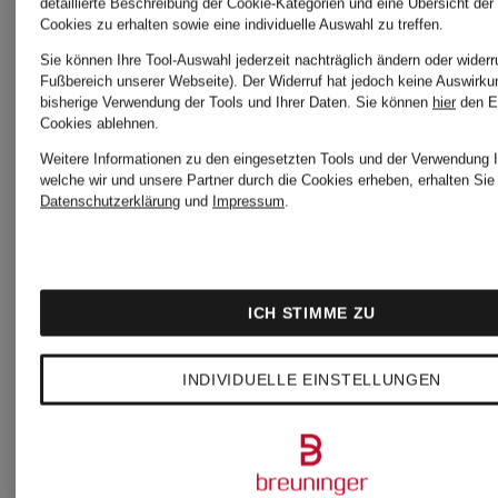
detaillierte Beschreibung der Cookie-Kategorien und eine Übersicht der
Accessoires
Cookies zu erhalten sowie eine individuelle Auswahl zu treffen.
MARC
Sie können Ihre Tool-Auswahl jederzeit nachträglich ändern oder widerr
Fußbereich unserer Webseite). Der Widerruf hat jedoch keine Auswirku
bisherige Verwendung der Tools und Ihrer Daten.
Sie können
hier
den E
MARC
CAIN
Cookies ablehnen.
Weitere Informationen zu den eingesetzten Tools und der Verwendung I
welche wir und unsere Partner durch die Cookies erheben, erhalten Sie 
CAIN
Sandalen
Datenschutzerklärung
und
Impressum
.
Artikel
MARC
ICH STIMME ZU
MARC
CAIN
INDIVIDUELLE EINSTELLUNGEN
CAIN
Schals