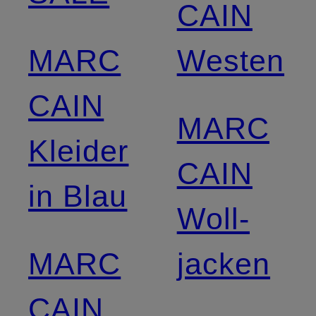
CAIN
MARC
Westen
CAIN
MARC
Kleider
CAIN
in Blau
Woll­
MARC
jacken
CAIN