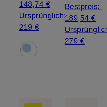
148,74 €
Bestpreis:
Ursprünglich:
189,54 €
219 €
Ursprünglic
279 €