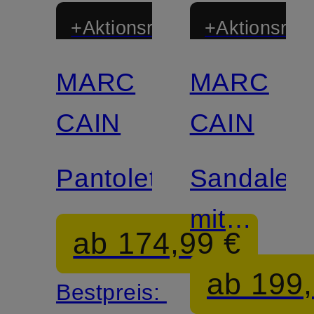
+Aktionsrabatt
+Aktionsraba
MARC
MARC
CAIN
CAIN
Pantoletten
Sandalett
mit
ab 174,99 €
Schmucks
ab 199,
Bestpreis: