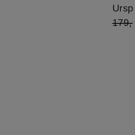
Ursp
179,