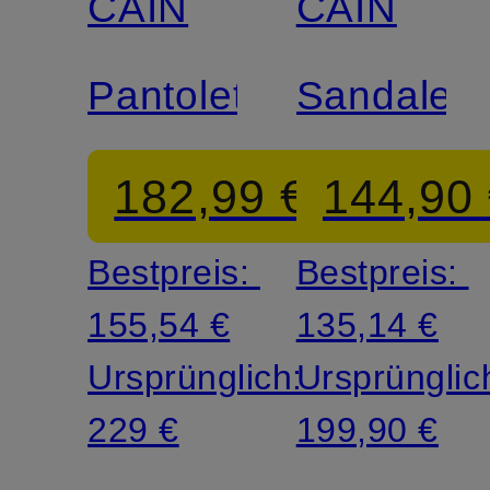
CAIN
CAIN
Pantoletten
Sandale
182,99 €
144,90
Bestpreis:
Bestpreis:
155,54 €
135,14 €
Ursprünglich:
Ursprünglic
229 €
199,90 €