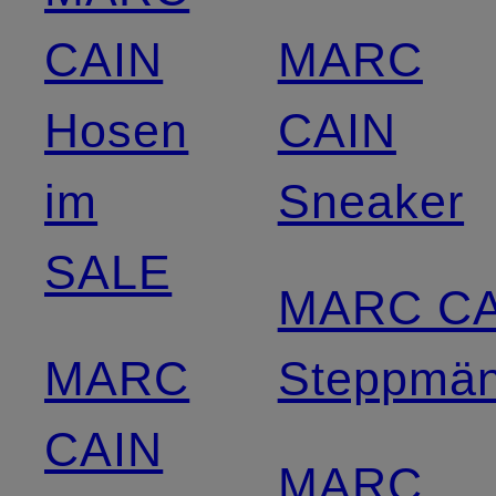
CAIN
MARC
Hosen
CAIN
im
Sneaker
SALE
MARC CA
MARC
Steppmän
CAIN
MARC