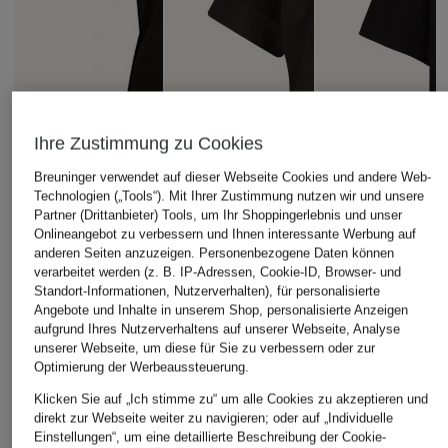
Ihre Zustimmung zu Cookies
Breuninger verwendet auf dieser Webseite Cookies und andere Web-
Technologien („Tools“). Mit Ihrer Zustimmung nutzen wir und unsere
Partner (Drittanbieter) Tools, um Ihr Shoppingerlebnis und unser
Onlineangebot zu verbessern und Ihnen interessante Werbung auf
anderen Seiten anzuzeigen. Personenbezogene Daten können
verarbeitet werden (z. B. IP-Adressen, Cookie-ID, Browser- und
Standort-Informationen, Nutzerverhalten), für personalisierte
seidensticker
DRYKORN
Angebote und Inhalte in unserem Shop, personalisierte Anzeigen
+Aktionsrabatt
aufgrund Ihres Nutzerverhaltens auf unserer Webseite, Analyse
T-Shirt
Oversized-Shirt
unserer Webseite, um diese für Sie zu verbessern oder zur
lilienfels
PINARA
Optimierung der Werbeaussteuerung.
24,99 €
T-Shirt
79,99 €
Klicken Sie auf „Ich stimme zu“ um alle Cookies zu akzeptieren und
69,99 €
direkt zur Webseite weiter zu navigieren; oder auf „Individuelle
Einstellungen“, um eine detaillierte Beschreibung der Cookie-
Bestpreis:
59,49 €