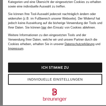
Kategorien und eine Übersicht der eingesetzten Cookies zu erhalten
Ursprünglich:
89,99 €
sowie eine individuelle Auswahl zu treffen.
Sie können Ihre Tool-Auswahl jederzeit nachträglich ändern oder
widerrufen (z.B. im Fußbereich unserer Webseite). Der Widerruf hat
jedoch keine Auswirkung auf die bisherige Verwendung der Tools und
Ihrer Daten.
Sie können
hier
den Einsatz von Cookies ablehnen.
Weitere Informationen zu den eingesetzten Tools und der
Verwendung Ihrer Daten, welche wir und unsere Partner durch die
Cookies erheben, erhalten Sie in unserer
Datenschutzerklärung
und
Impressum
.
Weitere Kategorien
Blaue MARC CAIN Blusen
MARC CAIN Poloshirts
ICH STIMME ZU
Grüne MARC CAIN
MARC CAIN Pullover
Pullover
INDIVIDUELLE EINSTELLUNGEN
MARC CAIN Pullunder
MARC CAIN 7/8-Hosen
MARC CAIN Röcke
MARC CAIN Accessoires
MARC CAIN Röcke im
MARC CAIN Artikel
SALE