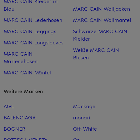
MARC CAIN Kleider in
Blau
MARC CAIN Woll­jacken
MARC CAIN Lederhosen
MARC CAIN Woll­mäntel
MARC CAIN Leggings
Schwarze MARC CAIN
Kleider
MARC CAIN Longsleeves
Weiße MARC CAIN
MARC CAIN
Blusen
Marlenehosen
MARC CAIN Mäntel
Weitere Marken
AGL
Mackage
BALENCIAGA
monari
BOGNER
Off-White
BOTTEGA VENETA
On