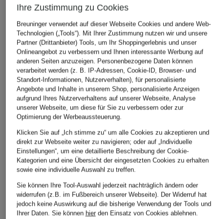
Ihre Zustimmung zu Cookies
Breuninger verwendet auf dieser Webseite Cookies und andere Web-
BETTA CORRADI
Technologien („Tools“). Mit Ihrer Zustimmung nutzen wir und unsere
+Aktionsrabatt
+Aktionsrabatt
Partner (Drittanbieter) Tools, um Ihr Shoppingerlebnis und unser
Kunstfell-Weste
Malej
lilienfels
Onlineangebot zu verbessern und Ihnen interessante Werbung auf
379,99 €
anderen Seiten anzuzeigen. Personenbezogene Daten können
Leinenweste
Kunstfell-Weste
verarbeitet werden (z. B. IP-Adressen, Cookie-ID, Browser- und
COLOSSE
Standort-Informationen, Nutzerverhalten), für personalisierte
149,99 €
Angebote und Inhalte in unserem Shop, personalisierte Anzeigen
127,60 €
Bestpreis:
127,49 €
aufgrund Ihres Nutzerverhaltens auf unserer Webseite, Analyse
Ursprünglich:
299,99 €
unserer Webseite, um diese für Sie zu verbessern oder zur
Bestpreis:
135,57 €
Optimierung der Werbeaussteuerung.
Ursprünglich:
319 €
Klicken Sie auf „Ich stimme zu“ um alle Cookies zu akzeptieren und
direkt zur Webseite weiter zu navigieren; oder auf „Individuelle
Einstellungen“, um eine detaillierte Beschreibung der Cookie-
Kategorien und eine Übersicht der eingesetzten Cookies zu erhalten
sowie eine individuelle Auswahl zu treffen.
Sie können Ihre Tool-Auswahl jederzeit nachträglich ändern oder
widerrufen (z.B. im Fußbereich unserer Webseite). Der Widerruf hat
jedoch keine Auswirkung auf die bisherige Verwendung der Tools und
Weitere Kategorien
Ihrer Daten.
Sie können
hier
den Einsatz von Cookies ablehnen.