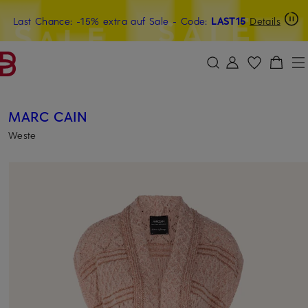
Last Chance: -15% extra auf Sale
15€-Willkommensgutschein mit Beyond sichern
- Code:
LAST15
Details
ZUM HAUPTINHALT ÜBERSPRINGEN
ZUM SUCHFELD ÜBERSPRINGE
MARC CAIN
Weste