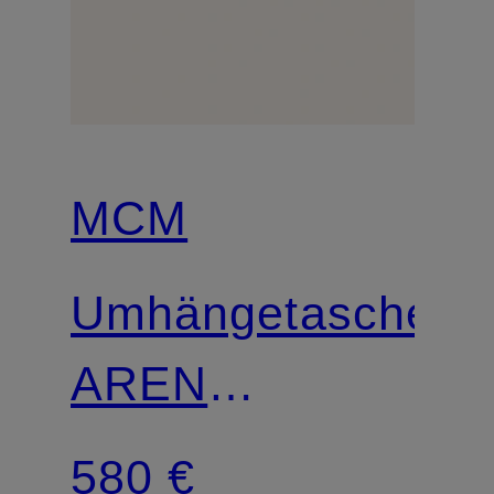
MCM
Umhängetasche
AREN
VISETOS
580 €