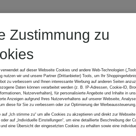
schen
Ready to W
re Zustimmung zu
okies
 verwendet auf dieser Webseite Cookies und andere Web-Technologien („Tools“
r wen?
Größe
Farbe
 nutzen wir und unsere Partner (Drittanbieter) Tools, um Ihr Shoppingerlebni
bot zu verbessern und Ihnen interessante Werbung auf anderen Seiten anzuz
zogene Daten können verarbeitet werden (z. B. IP-Adressen, Cookie-ID, Bro
nformationen, Nutzerverhalten), für personalisierte Angebote und Inhalte in u
ierte Anzeigen aufgrund Ihres Nutzerverhaltens auf unserer Webseite, Analyse
um diese für Sie zu verbessern oder zur Optimierung der Werbeaussteuerung
e auf „Ich stimme zu“ um alle Cookies zu akzeptieren und direkt zur Webseite
 oder auf „Individuelle Einstellungen“, um eine detaillierte Beschreibung der C
Sortieren n
 und eine Übersicht der eingesetzten Cookies zu erhalten sowie eine individu