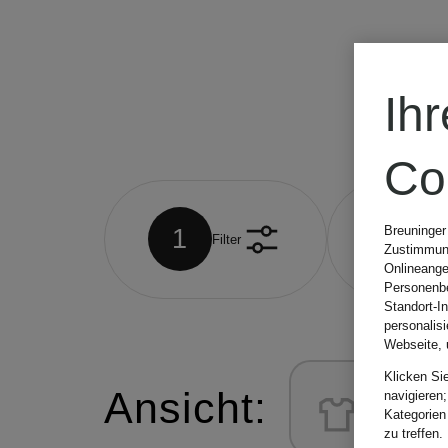
Accessoires
Ta
Ih
Co
Breuninger
1
1
Filter
Fü
Zustimmung
Onlineange
Personenbe
Standort-I
personalis
Webseite, 
Klicken Si
Ansicht:
navigieren;
Kategorien
zu treffen.