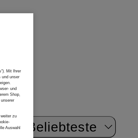
ear
Schuhe
). Mit Ihrer
s und unser
eigen.
wser- und
nserem Shop,
 unserer
.
 weiter zu
ookie-
ach:
Beliebteste
elle Auswahl