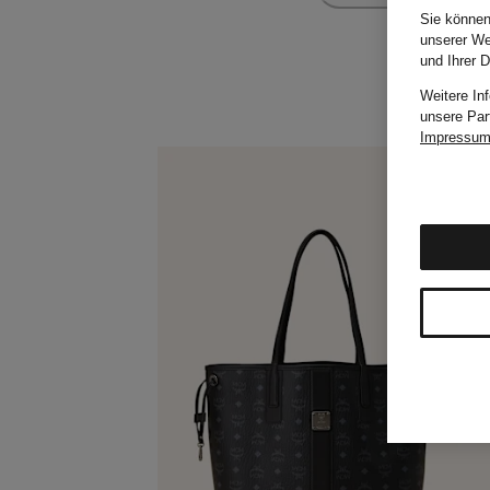
Sie können
unserer We
und Ihrer 
Weitere In
unsere Par
Impressu