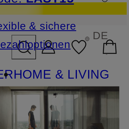
sichern
exible & sichere
FELD ÜBERSPRINGEN
DE
ezahloptionen
ER
HOME & LIVING