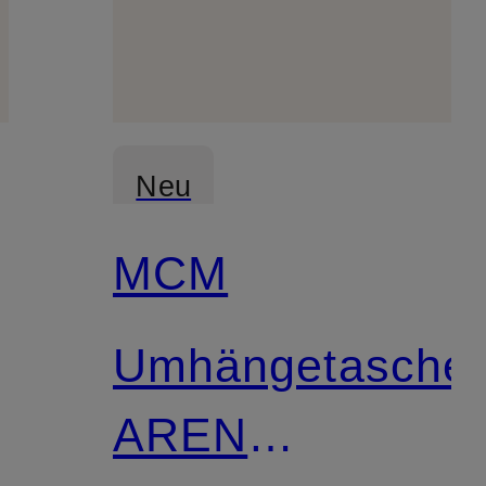
Neu
MCM
Umhängetasche
AREN