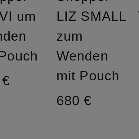
 VI um
LIZ SMALL
nden
zum
 Pouch
Wenden
mit Pouch
 €
680 €