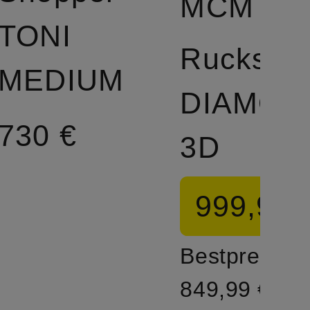
MCM
TONI
Rucksac
MEDIUM
DIAMON
730 €
3D
999,99 
Bestpreis:
849,99 €