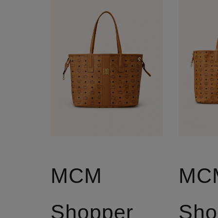
MCM
MC
Shopper
Sho