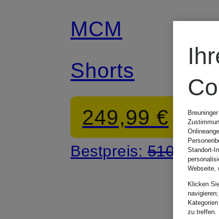
MCM
Ih
Shorts
Co
249,99 €
Breuninger
Zustimmung
Onlineange
Personenbe
Bestpreis:
510 €
Standort-I
personalis
Webseite, 
Klicken Si
navigieren;
Kategorien
zu treffen.