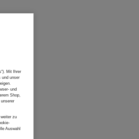
). Mit Ihrer
s und unser
eigen.
wser- und
nserem Shop,
 unserer
.
 weiter zu
ookie-
elle Auswahl