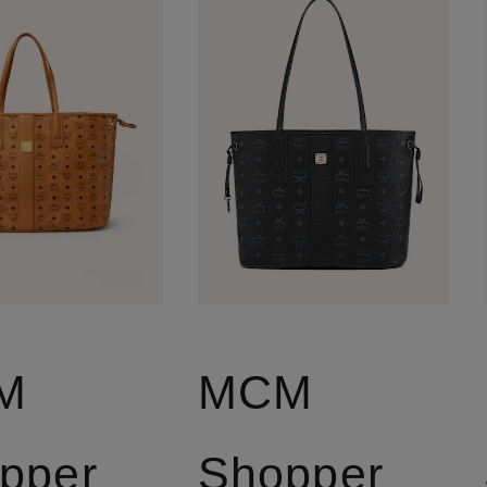
M
MCM
pper
Shopper