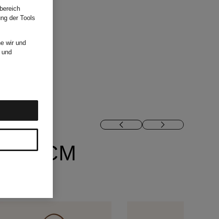
bereich
ung der Tools
e wir und
und
ON MCM