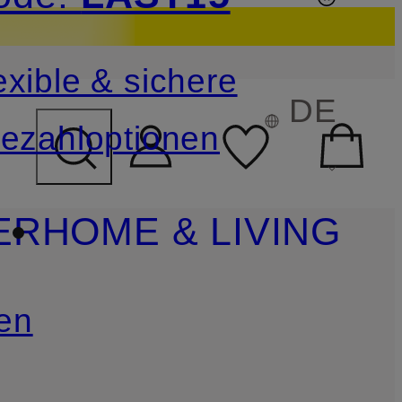
sichern
exible & sichere
FELD ÜBERSPRINGEN
DE
ezahloptionen
ER
HOME & LIVING
en