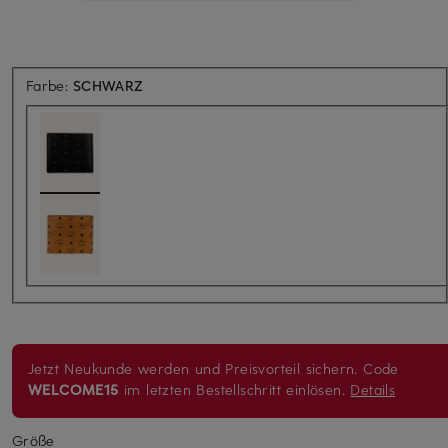
Farbe:
SCHWARZ
Jetzt Neukunde werden und Preisvorteil sichern. Code
WELCOME15
im letzten Bestellschritt einlösen.
Details
Größe