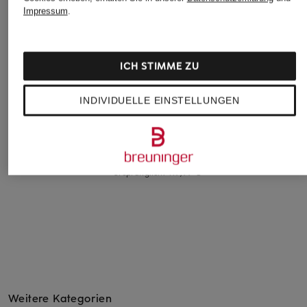
Impressum
.
On
TOMMY HILFIGER
+Aktionsrabatt
ICH STIMME ZU
Sneaker THE ROGER
Sneaker
Nike
ADVANTAGE
99,90 €
Sneaker AIR FORCE 1
INDIVIDUELLE EINSTELLUNGEN
160 €
'07 WB
89,99 €
Bestpreis:
80,99 €
Ursprünglich:
119,99 €
Weitere Kategorien