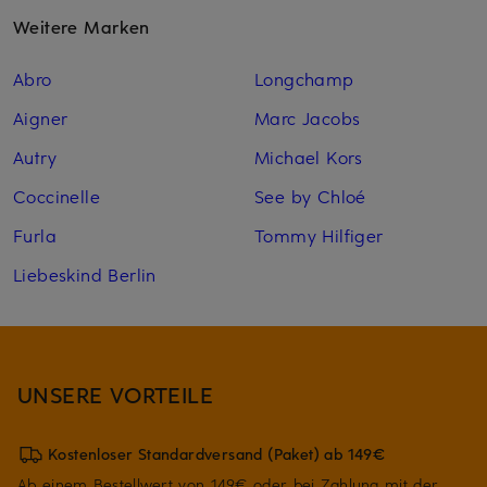
Weitere Marken
Abro
Longchamp
Aigner
Marc Jacobs
Autry
Michael Kors
Coccinelle
See by Chloé
Furla
Tommy Hilfiger
Liebeskind Berlin
UNSERE VORTEILE
Kostenloser Standardversand (Paket) ab 149€
Ab einem Bestellwert von 149€ oder bei Zahlung mit der