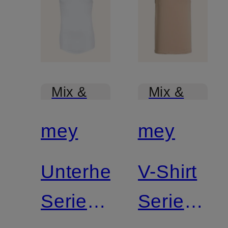
Mix &
Mix &
Match
Match
mey
mey
Unterhemd
V-Shirt
Serie
Serie