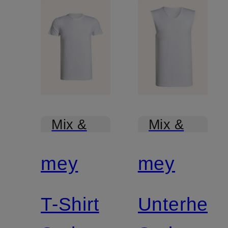
Mix &
Mix &
Match
Match
mey
mey
T-Shirt
Unterhem