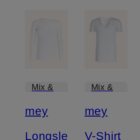
Mix &
Mix &
Match
Match
mey
mey
Longsleeve
V-Shirt