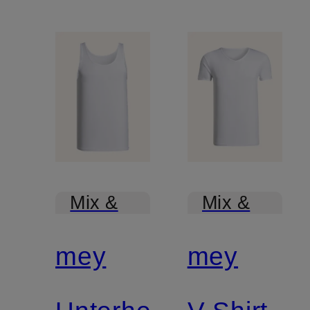
Mix &
Mix &
Match
Match
mey
mey