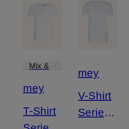
Mix &
mey
Match
mey
V-Shirt
T-Shirt
Serie
Serie