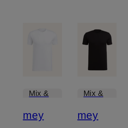
Mix &
Mix &
Match
Match
mey
mey