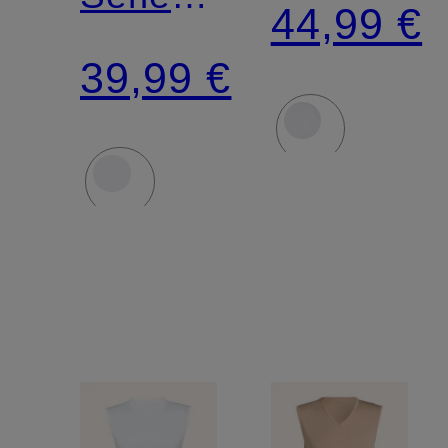
BUSINES
44,99 €
DRY
CLASS
39,99 €
COTTON