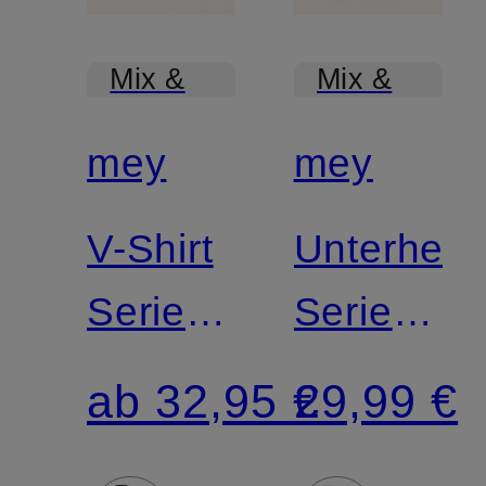
Mix &
Mix &
Match
Match
mey
mey
V-Shirt
Unterhem
Serie
Serie
SOFTWARE
DRY
ab 32,95 €
29,99 €
COTTON