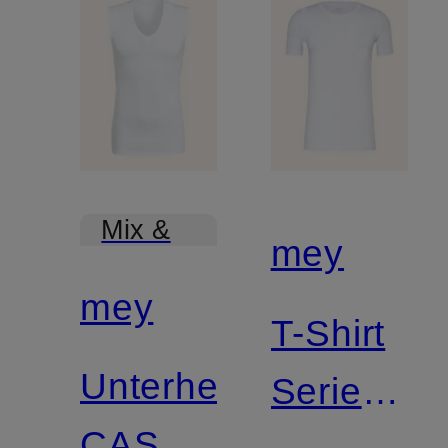
Mix &
mey
Match
mey
T-Shirt
Unterhemd
Serie
CASUAL