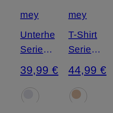
mey
mey
Unterhemd
T-Shirt
Serie
Serie
BUSINESS
BUSINES
39,99 €
44,99 €
CLASS
CLASS
PREMIUM