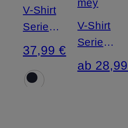
mey
V-Shirt
V-Shirt
Serie
Serie
DRY
37,99 €
NOBLES
COTTON
ab 28,99