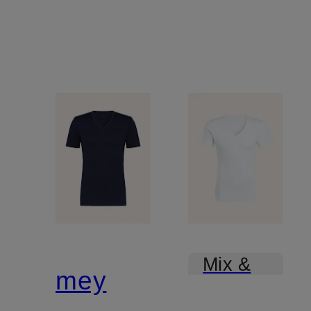
Mix &
mey
Match