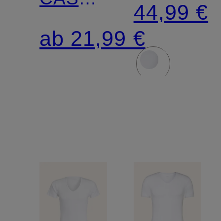
BUSINES
44,99 €
COTTON
CLASS
ab 21,99 €