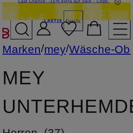
15€-Willkommensgutschein mit Beyond sichern
Last Chance: -15% extra auf Sale
- Code:
LAST15
Details
ZUM HAUPTINHALT ÜBE
/
/
Marken
mey
Wäsche-Ober
MEY
UNTERHEMD
Herren
37