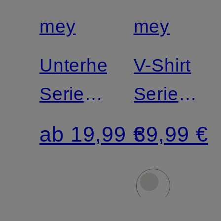
Match
Match
mey
mey
Unterhemd
V-Shirt
Serie
Serie
NOBLESSE
DRY
ab 19,99 €
39,99 €
COTTON