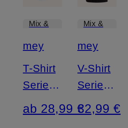
Mix &
Mix &
Match
Match
mey
mey
T-Shirt
V-Shirt
Serie
Serie
NOBLESSE
DRY
ab 28,99 €
32,99 €
COTTON