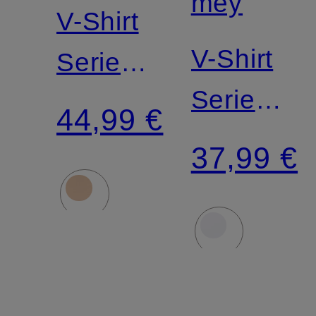
mey
V-Shirt
V-Shirt
Serie
Serie
BUSINESS
44,99 €
DRY
CLASS
37,99 €
COTTON