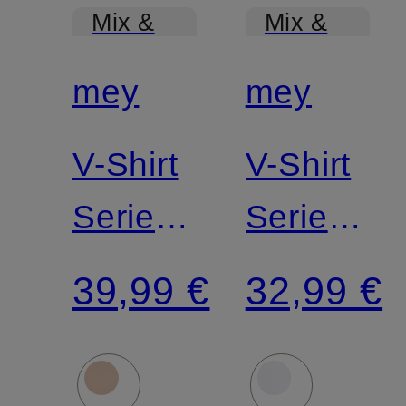
Mix &
Mix &
Match
Match
mey
mey
V-Shirt
V-Shirt
Serie
Serie
DRY
DRY
39,99 €
32,99 €
COTTON
COTTON