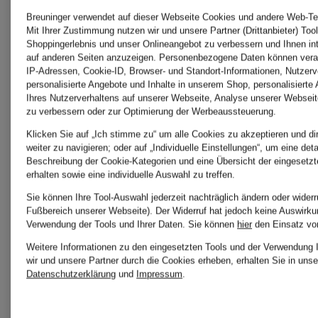
Breuninger verwendet auf dieser Webseite Cookies und andere Web-Tec
Mit Ihrer Zustimmung nutzen wir und unsere Partner (Drittanbieter) Tool
Shoppingerlebnis und unser Onlineangebot zu verbessern und Ihnen i
auf anderen Seiten anzuzeigen. Personenbezogene Daten können verar
IP-Adressen, Cookie-ID, Browser- und Standort-Informationen, Nutzerve
personalisierte Angebote und Inhalte in unserem Shop, personalisierte
Mix &
Mix &
Ihres Nutzerverhaltens auf unserer Webseite, Analyse unserer Webseit
zu verbessern oder zur Optimierung der Werbeaussteuerung.
Match
Match
Klicken Sie auf „Ich stimme zu“ um alle Cookies zu akzeptieren und di
mey
mey
weiter zu navigieren; oder auf „Individuelle Einstellungen“, um eine detai
Beschreibung der Cookie-Kategorien und eine Übersicht der eingesetz
erhalten sowie eine individuelle Auswahl zu treffen.
V-Shirt
T-Shirt
Sie können Ihre Tool-Auswahl jederzeit nachträglich ändern oder widerr
Fußbereich unserer Webseite). Der Widerruf hat jedoch keine Auswirkun
Verwendung der Tools und Ihrer Daten.
Sie können
hier
den Einsatz vo
Serie
Serie
Weitere Informationen zu den eingesetzten Tools und der Verwendung 
wir und unsere Partner durch die Cookies erheben, erhalten Sie in unse
Datenschutzerklärung
und
Impressum
.
DRY
DRY
39,99 €
39,99 €