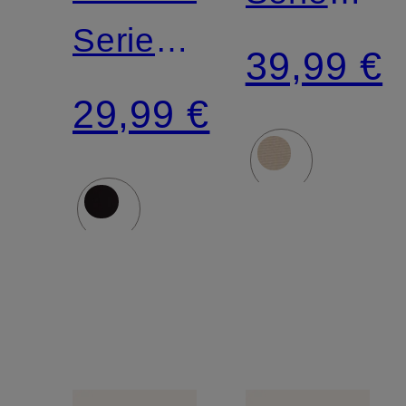
Serie
BUSINES
39,99 €
DRY
CLASS
29,99 €
COTTON
PREMIU