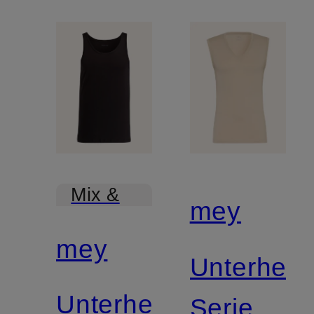
Mix &
mey
Match
mey
Unterhem
Unterhemd
Serie