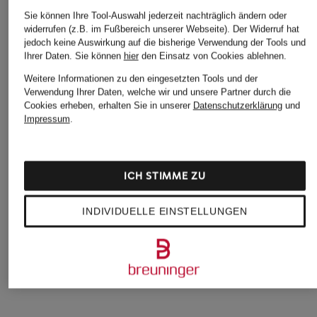
Sie können Ihre Tool-Auswahl jederzeit nachträglich ändern oder
widerrufen (z.B. im Fußbereich unserer Webseite). Der Widerruf hat
jedoch keine Auswirkung auf die bisherige Verwendung der Tools und
Ihrer Daten.
Sie können
hier
den Einsatz von Cookies ablehnen.
Weitere Informationen zu den eingesetzten Tools und der
Verwendung Ihrer Daten, welche wir und unsere Partner durch die
Cookies erheben, erhalten Sie in unserer
Datenschutzerklärung
und
Impressum
.
Felina Conturelle
CHANTELLE
Triumph
Spacer-BH PURE
Schalen-BH
Bügel-BH
ICH STIMME ZU
FEELING
ROMANCE
AMOURETTE CHA
89,95 €
78 €
59 €
INDIVIDUELLE EINSTELLUNGEN