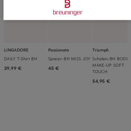
LINGADORE
Passionata
Triumph
DAILY T-Shirt BH
Spacer-BH MISS JOY
Schalen-BH BODY
MAKE-UP SOFT
39,99 €
45 €
TOUCH
54,95 €