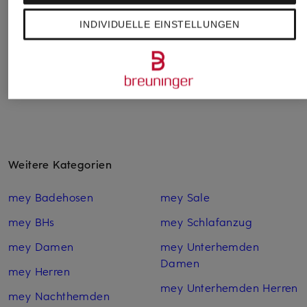
Ursprünglich:
19,95 €
INDIVIDUELLE EINSTELLUNGEN
Weitere Kategorien
mey Badehosen
mey Sale
mey BHs
mey Schlafanzug
mey Damen
mey Unterhemden
Damen
mey Herren
mey Unterhemden Herren
mey Nachthemden