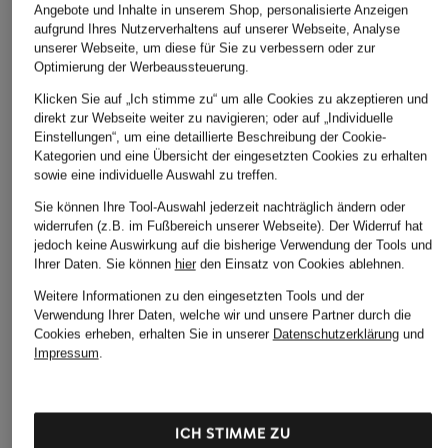
Angebote und Inhalte in unserem Shop, personalisierte Anzeigen
aufgrund Ihres Nutzerverhaltens auf unserer Webseite, Analyse
unserer Webseite, um diese für Sie zu verbessern oder zur
Optimierung der Werbeaussteuerung.
Klicken Sie auf „Ich stimme zu“ um alle Cookies zu akzeptieren und
direkt zur Webseite weiter zu navigieren; oder auf „Individuelle
Einstellungen“, um eine detaillierte Beschreibung der Cookie-
Kategorien und eine Übersicht der eingesetzten Cookies zu erhalten
sowie eine individuelle Auswahl zu treffen.
Sie können Ihre Tool-Auswahl jederzeit nachträglich ändern oder
widerrufen (z.B. im Fußbereich unserer Webseite). Der Widerruf hat
jedoch keine Auswirkung auf die bisherige Verwendung der Tools und
Ihrer Daten.
Sie können
hier
den Einsatz von Cookies ablehnen.
Weitere Informationen zu den eingesetzten Tools und der
CHANTELLE
darling harbour
Verwendung Ihrer Daten, welche wir und unsere Partner durch die
+Aktionsrabatt
Cookies erheben, erhalten Sie in unserer
Datenschutzerklärung
und
Top SOFTSTRETCH
Schlafshirt
like it!
Impressum
.
35 €
39,99 €
Top
14,99 €
ICH STIMME ZU
Bestpreis:
12,74 €