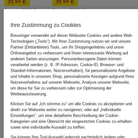
33,99 €
39,99 €
Bestpreis:
28,89 €
Bestpreis:
33,99 €
Ursprünglich:
49,99 €
Ursprünglich:
59,99 €
Ihre Zustimmung zu Cookies
Breuninger verwendet auf dieser Webseite Cookies und andere Web-
Technologien („Tools“). Mit Ihrer Zustimmung nutzen wir und unsere
Partner (Drittanbieter) Tools, um Ihr Shoppingerlebnis und unser
Weitere Kategorien
Onlineangebot zu verbessern und Ihnen interessante Werbung auf
anderen Seiten anzuzeigen. Personenbezogene Daten können
verarbeitet werden (z. B. IP-Adressen, Cookie-ID, Browser- und
mey Badehosen
mey Sale
Standort-Informationen, Nutzerverhalten), für personalisierte Angebote
und Inhalte in unserem Shop, personalisierte Anzeigen aufgrund Ihres
mey BHs
mey Schlafanzug
Nutzerverhaltens auf unserer Webseite, Analyse unserer Webseite,
um diese für Sie zu verbessern oder zur Optimierung der
mey Damen
mey Unterhemden
Werbeaussteuerung.
Damen
mey Herren
Klicken Sie auf „Ich stimme zu“ um alle Cookies zu akzeptieren und
mey Unterhemden Herren
direkt zur Webseite weiter zu navigieren; oder auf „Individuelle
mey Nachthemden
Einstellungen“, um eine detaillierte Beschreibung der Cookie-
mey Unterwäsche
Kategorien und eine Übersicht der eingesetzten Cookies zu erhalten
mey Nachtwäsche
sowie eine individuelle Auswahl zu treffen.
mey Wäsche Sale
mey Nachtwäsche
Sie können Ihre Tool-Auswahl jederzeit nachträglich ändern oder