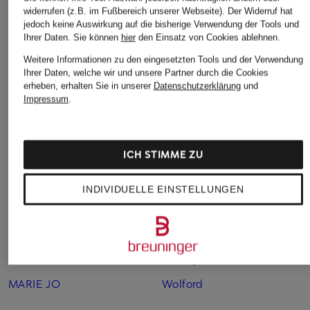
Damen
widerrufen (z.B. im Fußbereich unserer Webseite). Der Widerruf hat
jedoch keine Auswirkung auf die bisherige Verwendung der Tools und
Ihrer Daten.
Sie können
hier
den Einsatz von Cookies ablehnen.
Weitere Marken
Weitere Informationen zu den eingesetzten Tools und der Verwendung
Ihrer Daten, welche wir und unsere Partner durch die Cookies
Balconette BH
MARIE JO
erheben, erhalten Sie in unserer
Datenschutzerklärung
und
Impressum
.
Body Damen
Minimizer BH
CALIDA
Passionata
ICH STIMME ZU
Calvin Klein
POLO RALPH LAUREN
CHANTELLE
SCHIESSER
INDIVIDUELLE EINSTELLUNGEN
HANRO
SIMONE PÉRÈLE
JOCKEY
Triangel BH
Marc O'Polo
Triumph
MARIE JO
Wolford