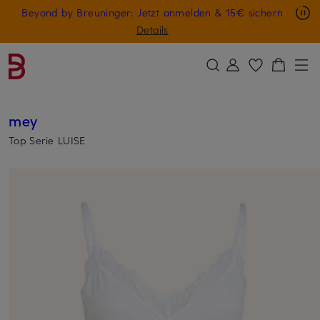
Nur in der App: -10 € auf digitale Geschenkkarten
Beyond by Breuninger: Jetzt anmelden & 15€ sichern
ZUM HAUPTINHALT ÜBERSPRINGEN
ZUM SUCHFELD ÜBERSPRINGE
GESCHENK20
Details
mey
Top Serie LUISE