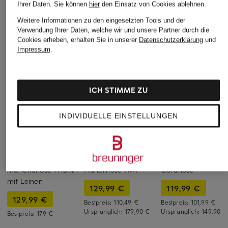
Ihrer Daten.
Sie können
hier
den Einsatz von Cookies ablehnen.
Weitere Informationen zu den eingesetzten Tools und der
Verwendung Ihrer Daten, welche wir und unsere Partner durch die
Cookies erheben, erhalten Sie in unserer
Datenschutzerklärung
und
Impressum
.
ICH STIMME ZU
INDIVIDUELLE EINSTELLUNGEN
+Aktionsrabatt
+Aktionsrabatt
+Aktionsrabatt
MM by Max Mara
CAMBIO
LANIUS
Marlenehose FAUNA
Flanellhose AVA
Cordhose
mit Leinen
129,99 €
119,99 €
129,99 €
Bestpreis:
110,49 €
Bestpreis:
101,99 €
Ursprünglich:
179,90 €
Ursprünglich:
149,90 €
Bestpreis:
179 €