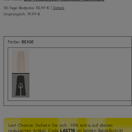
30-Tage-Bestpreis:
50,99 €
|
Details
Ursprünglich:
79,99 €
Farbe:
BEIGE
Last Chance: Sichern Sie sich -15% extra auf diesen
reduzierten Artikel. Code
LAST15
im letzten Bestellschritt