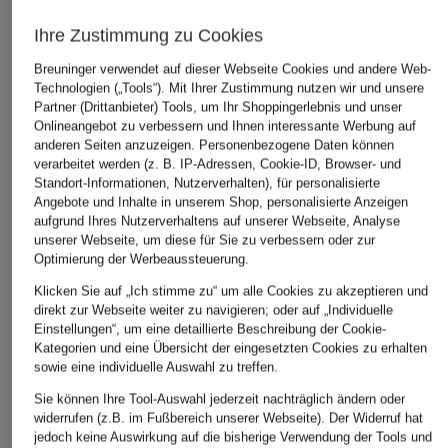
Ursprünglich:
149,95 €
Ursprünglich:
69,99 €
Bestpreis:
28,
Ihre Zustimmung zu Cookies
Ursprünglich:
Breuninger verwendet auf dieser Webseite Cookies und andere Web-
Technologien („Tools“). Mit Ihrer Zustimmung nutzen wir und unsere
ÄHNLICHE ARTIKEL ENTDECKEN
Partner (Drittanbieter) Tools, um Ihr Shoppingerlebnis und unser
Onlineangebot zu verbessern und Ihnen interessante Werbung auf
anderen Seiten anzuzeigen. Personenbezogene Daten können
verarbeitet werden (z. B. IP-Adressen, Cookie-ID, Browser- und
Standort-Informationen, Nutzerverhalten), für personalisierte
Angebote und Inhalte in unserem Shop, personalisierte Anzeigen
aufgrund Ihres Nutzerverhaltens auf unserer Webseite, Analyse
unserer Webseite, um diese für Sie zu verbessern oder zur
Optimierung der Werbeaussteuerung.
Klicken Sie auf „Ich stimme zu“ um alle Cookies zu akzeptieren und
direkt zur Webseite weiter zu navigieren; oder auf „Individuelle
Einstellungen“, um eine detaillierte Beschreibung der Cookie-
Kategorien und eine Übersicht der eingesetzten Cookies zu erhalten
sowie eine individuelle Auswahl zu treffen.
Sie können Ihre Tool-Auswahl jederzeit nachträglich ändern oder
widerrufen (z.B. im Fußbereich unserer Webseite). Der Widerruf hat
jedoch keine Auswirkung auf die bisherige Verwendung der Tools und