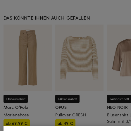
DAS KÖNNTE IHNEN AUCH GEFALLEN
+Aktionsrabatt
+Aktionsrabatt
+Aktionsrabatt
Marc O'Polo
OPUS
NEO NOIR
Marlenehose
Pullover GRESH
Blusenshirt
Satin mit 3
ab 69,99 €
ab 49 €
32,99 €
Bestpreis:
59,49 €
Bestpreis:
25,49 €