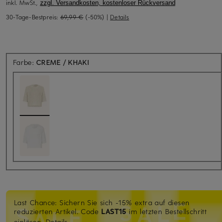
inkl. MwSt.,
zzgl. Versandkosten, kostenloser Rückversand
30-Tage-Bestpreis:
69,99 €
(-50%)
|
Details
Farbe:
CREME / KHAKI
Last Chance: Sichern Sie sich -15% extra auf diesen
reduzierten Artikel. Code
LAST15
im letzten Bestellschritt
einlösen.
Details