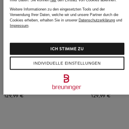
Ihrer Daten.
Sie können
hier
den Einsatz von Cookies ablehnen.
Weitere Informationen zu den eingesetzten Tools und der
Verwendung Ihrer Daten, welche wir und unsere Partner durch die
Cookies erheben, erhalten Sie in unserer
Datenschutzerklärung
und
Impressum
.
ICH STIMME ZU
INDIVIDUELLE EINSTELLUNGEN
darling harbour
MRS & HUGS
GESTUZ
Cashmere-Pullover
Pullover mit 3/4-Arm
Strickshirt ALPHAG
mit 3/4-Arm
mit Alpaka
119,99 €
129,99 €
129,99 €