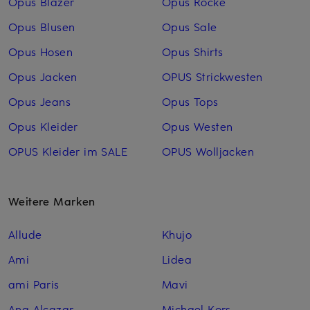
Opus Blazer
Opus Röcke
Opus Blusen
Opus Sale
Opus Hosen
Opus Shirts
Opus Jacken
OPUS Strickwesten
Opus Jeans
Opus Tops
Opus Kleider
Opus Westen
OPUS Kleider im SALE
OPUS Woll­jacken
Weitere Marken
Allude
Khujo
Ami
Lidea
ami Paris
Mavi
Ana Alcazar
Michael Kors