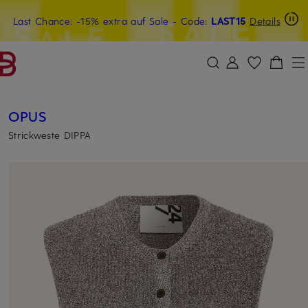
Last Chance: -15% extra auf Sale
15€-Willkommensgutschein mit Beyond sichern
- Code:
LAST15
Details
ZUM HAUPTINHALT ÜBERSPRINGEN
ZUM SUCHFELD ÜBERSPRINGE
OPUS
Strickweste DIPPA