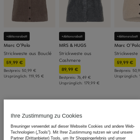
+Aktionsrabatt
+Aktionsrabatt
+Aktionsrabatt
Marc O'Polo
MRS & HUGS
Marc O'Pol
Strickweste aus Bouclé
Strickweste aus
Strickweste
Cashmere
59,99 €
59,99 €
89,99 €
Bestpreis:
50,99 €
Bestpreis:
50,
Ursprünglich:
119,95 €
Ursprünglich:
Bestpreis:
76,49 €
Ursprünglich:
179,99 €
ÄHNLICHE ARTIKEL ENTDECKEN
Ihre Zustimmung zu Cookies
Breuninger verwendet auf dieser Webseite Cookies und andere Web-
Technologien („Tools“). Mit Ihrer Zustimmung nutzen wir und unsere
Partner (Drittanbieter) Tools, um Ihr Shoppingerlebnis und unser