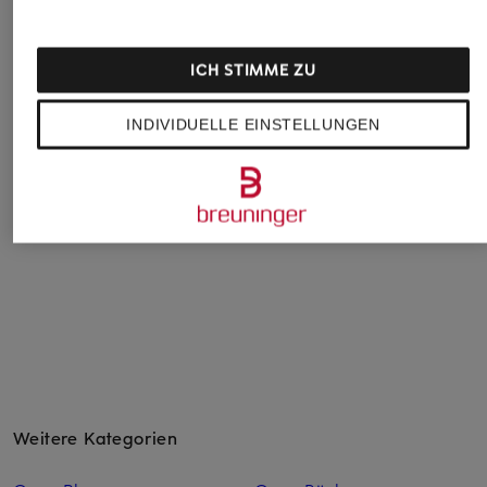
MRS & HUGS
+Aktionsrabatt
+Aktionsrabatt
ICH STIMME ZU
Strickweste
Marc O'Polo
Marc O'Polo
119,99 €
Strickweste
Strickweste aus
INDIVIDUELLE EINSTELLUNGEN
Bouclé
59,99 €
59,99 €
Bestpreis:
50,99 €
Ursprünglich:
129,95 €
Bestpreis:
50,99 €
Ursprünglich:
119,95 €
Weitere Kategorien