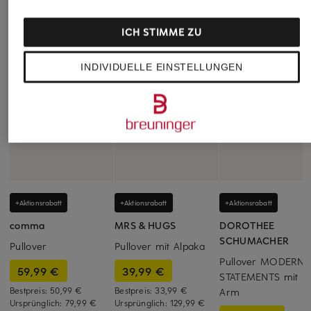
ICH STIMME ZU
INDIVIDUELLE EINSTELLUNGEN
+Aktionsrabatt
+Aktionsrabatt
+Aktionsrabatt
comma
MRS & HUGS
DOROTHEE
SCHUMACHER
Pullover
Pullover mit Alpaka
Pullover MODERN
59,99 €
39,99 €
STATEMENTS mit 3/
Bestpreis:
50,99 €
Bestpreis:
33,99 €
Arm
Ursprünglich:
79,99 €
Ursprünglich:
129,99 €