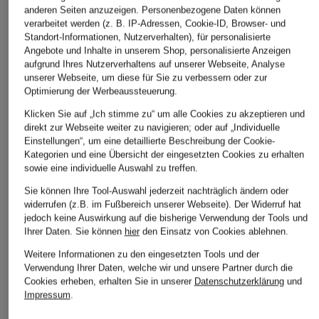
3/4-Arm
59,99 €
24,99 €
anderen Seiten anzuzeigen. Personenbezogene Daten können
39,99 €
verarbeitet werden (z. B. IP-Adressen, Cookie-ID, Browser- und
Bestpreis:
99,95 €
Bestpreis:
49,
Standort-Informationen, Nutzerverhalten), für personalisierte
Bestpreis:
79,99 €
Angebote und Inhalte in unserem Shop, personalisierte Anzeigen
aufgrund Ihres Nutzerverhaltens auf unserer Webseite, Analyse
unserer Webseite, um diese für Sie zu verbessern oder zur
ÄHNLICHE ARTIKEL ENTDECKEN
Optimierung der Werbeaussteuerung.
Klicken Sie auf „Ich stimme zu“ um alle Cookies zu akzeptieren und
direkt zur Webseite weiter zu navigieren; oder auf „Individuelle
Einstellungen“, um eine detaillierte Beschreibung der Cookie-
Kategorien und eine Übersicht der eingesetzten Cookies zu erhalten
sowie eine individuelle Auswahl zu treffen.
Sie können Ihre Tool-Auswahl jederzeit nachträglich ändern oder
widerrufen (z.B. im Fußbereich unserer Webseite). Der Widerruf hat
jedoch keine Auswirkung auf die bisherige Verwendung der Tools und
Ihrer Daten.
Sie können
hier
den Einsatz von Cookies ablehnen.
Weitere Informationen zu den eingesetzten Tools und der
Verwendung Ihrer Daten, welche wir und unsere Partner durch die
Cookies erheben, erhalten Sie in unserer
Datenschutzerklärung
und
Impressum
.