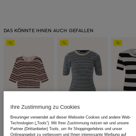
DAS KÖNNTE IHNEN AUCH GEFALLEN
Ihre Zustimmung zu Cookies
+Aktionsrabatt
+Aktionsrabatt
+Aktionsrabatt
Breuninger verwendet auf dieser Webseite Cookies und andere Web-
OPUS
oui
darling har
Technologien („Tools“). Mit Ihrer Zustimmung nutzen wir und unsere
Partner (Drittanbieter) Tools, um Ihr Shoppingerlebnis und unser
Pullover PUNNY mit
Strickshirt mit Pailletten
Strickshirt
Onlineangebot zu verbessern und Ihnen interessante Werbung auf