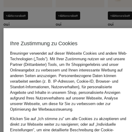
+Aktionsrabatt
+Aktionsrabatt
+Aktionsrabatt
oui
oui
oui
Pullover
Kastenjacke
Pullover
69,99 €
99,99 €
79,99 €
Ihre Zustimmung zu Cookies
Bestpreis:
59,49 €
Bestpreis:
84,99 €
Bestpreis:
67,
Ursprünglich:
119,95 €
Ursprünglich:
159,95 €
Ursprünglich:
Breuninger verwendet auf dieser Webseite Cookies und andere Web-
Technologien („Tools“). Mit Ihrer Zustimmung nutzen wir und unsere
Partner (Drittanbieter) Tools, um Ihr Shoppingerlebnis und unser
ÄHNLICHE ARTIKEL ENTDECKEN
Onlineangebot zu verbessern und Ihnen interessante Werbung auf
anderen Seiten anzuzeigen. Personenbezogene Daten können
verarbeitet werden (z. B. IP-Adressen, Cookie-ID, Browser- und
Standort-Informationen, Nutzerverhalten), für personalisierte
Angebote und Inhalte in unserem Shop, personalisierte Anzeigen
aufgrund Ihres Nutzerverhaltens auf unserer Webseite, Analyse
unserer Webseite, um diese für Sie zu verbessern oder zur
Optimierung der Werbeaussteuerung.
Klicken Sie auf „Ich stimme zu“ um alle Cookies zu akzeptieren und
direkt zur Webseite weiter zu navigieren; oder auf „Individuelle
Einstellungen“, um eine detaillierte Beschreibung der Cookie-