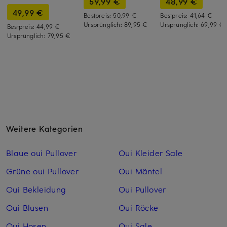
59,99 €
48,99 €
49,99 €
Bestpreis:
50,99 €
Bestpreis:
41,64 €
Ursprünglich:
89,95 €
Ursprünglich:
69,99 €
Bestpreis:
44,99 €
Ursprünglich:
79,95 €
Weitere Kategorien
Blaue oui Pullover
Oui Kleider Sale
Grüne oui Pullover
Oui Mäntel
Oui Bekleidung
Oui Pullover
Oui Blusen
Oui Röcke
Oui Hosen
Oui Sale