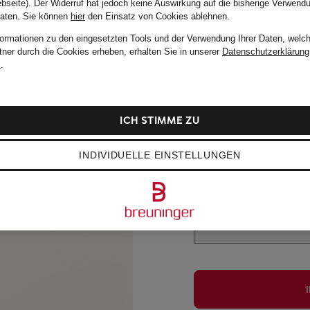
bseite). Der Widerruf hat jedoch keine Auswirkung auf die bisherige Verwend
Daten.
Sie können
hier
den Einsatz von Cookies ablehnen.
formationen zu den eingesetzten Tools und der Verwendung Ihrer Daten, welch
tner durch die Cookies erheben, erhalten Sie in unserer
Datenschutzerklärung
m
.
Jetzt Neukunde wer
WELCOME15
im let
ICH STIMME ZU
Größe
INDIVIDUELLE EINSTELLUNGEN
Dieser Artikel fällt
n
Bitte Größe wählen