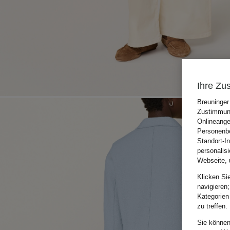
Ihre Zu
Breuninger
Zustimmung
Onlineange
Personenbe
Standort-I
personalis
Webseite, 
Klicken Si
navigieren;
Kategorien
zu treffen.
Sie können