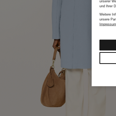
unserer We
und Ihrer 
Weitere In
unsere Par
Impressu