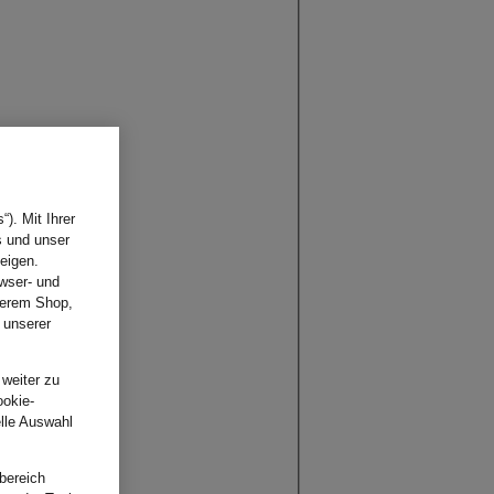
). Mit Ihrer
s und unser
eigen.
wser- und
nserem Shop,
 unserer
.
 weiter zu
ookie-
elle Auswahl
bereich