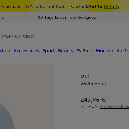
t Chance: -15% extra auf Sale
€-Willkommensgutschein mit Beyond sichern
- Code:
LAST15
Details
N
9 €
30 Tage kostenfreie Rückgabe
HOME & LIVING
chen
Accessoires
Sport
Beauty
% Sale
Marken
Anläs
oui
Wollmantel
249,95 €
inkl. MwSt.,
kostenloser Sta