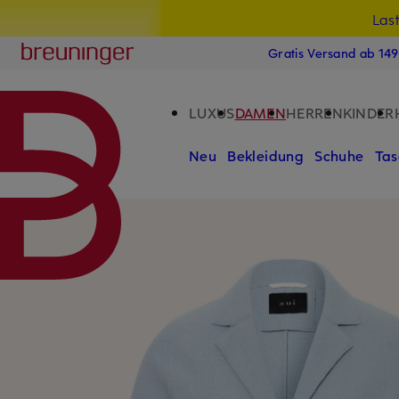
Las
15
ZUM HAUPTINHALT ÜBERSPRINGEN
ZUM SUCHFELD ÜBERSPRINGE
Breuninger
Gratis Versand ab 14
LUXUS
DAMEN
HERREN
KINDER
Neu
Bekleidung
Schuhe
Tas