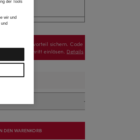
ung der Tools
e wir und
und
den und Preisvorteil sichern. Code
zten Bestellschritt einlösen.
Details
ormal aus
.
IN DEN WARENKORB