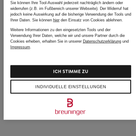
Sie können Ihre Tool-Auswahl jederzeit nachträglich ändern oder
widerrufen (z.B. im Fußbereich unserer Webseite). Der Widerruf hat
jedoch keine Auswirkung auf die bisherige Verwendung der Tools und
Ihrer Daten.
Sie können
hier
den Einsatz von Cookies ablehnen.
Weitere Informationen zu den eingesetzten Tools und der
Verwendung Ihrer Daten, welche wir und unsere Partner durch die
Cookies erheben, erhalten Sie in unserer
Datenschutzerklärung
und
ZUITABLE
Impressum
.
+Aktionsrabatt
+Aktionsrabatt
Anzugssakko DINI
DRESSLER
PAUL
Slim Fit aus Jersey
Tweed-Sakko Regular
Anzugsakko Slim Fit
199,90 €
ICH STIMME ZU
Fit
69,99 €
399,99 €
Bestpreis:
59,49 €
INDIVIDUELLE EINSTELLUNGEN
Ursprünglich:
229,99 €
Bestpreis:
339,99 €
Ursprünglich:
499,99 €