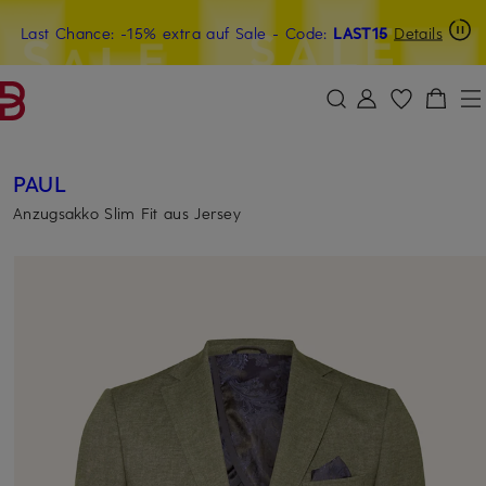
Last Chance: -15% extra auf Sale
15€-Willkommensgutschein mit Beyond sichern
- Code:
LAST15
Details
ZUM HAUPTINHALT ÜBERSPRINGEN
ZUM SUCHFELD ÜBERSPRINGE
PAUL
Anzugsakko Slim Fit aus Jersey