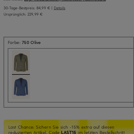
30-Tage-Bestpreis:
84,99 €
|
Details
Ursprünglich:
229,99 €
Farbe:
750 Olive
Last Chance: Sichern Sie sich -15% extra auf diesen
reduzierten Artikel. Code
LAST15
im letzten Bestellschritt