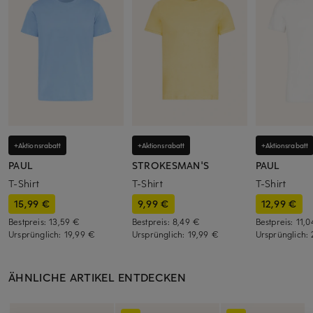
+Aktionsrabatt
+Aktionsrabatt
+Aktionsrabatt
PAUL
STROKESMAN'S
PAUL
T-Shirt
T-Shirt
T-Shirt
15,99 €
9,99 €
12,99 €
Bestpreis:
13,59 €
Bestpreis:
8,49 €
Bestpreis:
11,
Ursprünglich:
19,99 €
Ursprünglich:
19,99 €
Ursprünglich:
ÄHNLICHE ARTIKEL ENTDECKEN