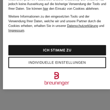
jedoch keine Auswirkung auf die bisherige Verwendung der Tools und
Ihrer Daten.
Sie können
hier
den Einsatz von Cookies ablehnen.
Weitere Informationen zu den eingesetzten Tools und der
Verwendung Ihrer Daten, welche wir und unsere Partner durch die
Cookies erheben, erhalten Sie in unserer
Datenschutzerklärung
und
LACOSTE
+Aktionsrabatt
+Aktionsrabatt
Impressum
.
T-Shirt
SAMSØE SAMSØE
DAILY PAPER
60 €
T-Shirt NORSBRO
T-Shirt ORBIT
ICH STIMME ZU
55,99 €
29,99 €
Bestpreis:
47,59 €
Bestpreis:
25,49 €
INDIVIDUELLE EINSTELLUNGEN
Ursprünglich:
65 €
Ursprünglich:
55 €