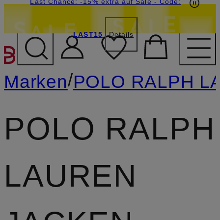
15€-Willkommensgutschein mit Beyond sichern
Last Chance: -15% extra auf Sale
- Code:
LAST15
Details
ZUM HAUPTINHALT ÜBE
/
Marken
POLO RALPH L
POLO RALPH
LAUREN