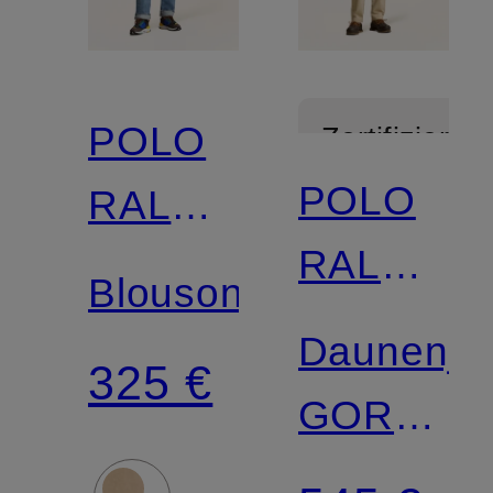
POLO
Zertifiziert
POLO
RALPH
RALPH
LAUREN
Blouson
LAUREN
Daunenja
325 €
GORHAM
mit