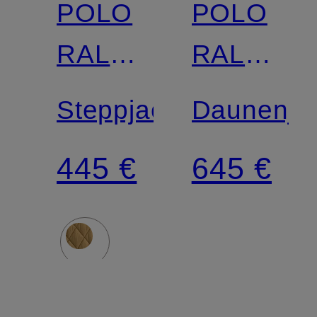
POLO
POLO
Zertifiziert
Zertifiziert
RALPH
RALPH
LAUREN
LAUREN
Steppjacke
Daunenja
445 €
645 €