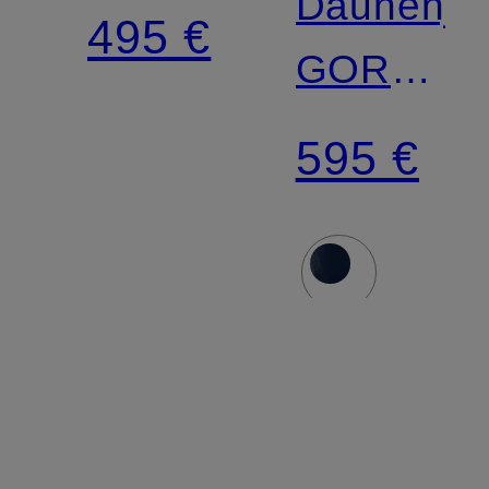
Daunenja
495 €
GORHAM
mit
595 €
abnehmba
Kapuze