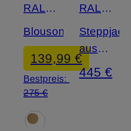
RALPH
RALPH
LAUREN
LAUREN
Blouson
Steppjack
aus
139,99 €
Cord
445 €
Bestpreis:
275 €