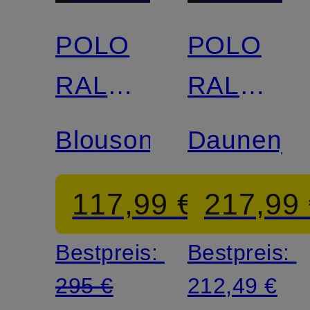
POLO
POLO
RALPH
RALPH
LAUREN
LAUREN
Blouson
Daunenja
117,99 €
217,99
Bestpreis:
Bestpreis:
295 €
212,49 €