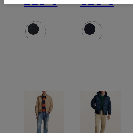
215 €
325 €