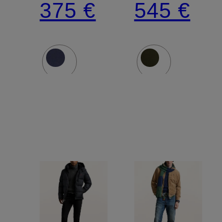
375 €
545 €
abnehmba
Kapuze