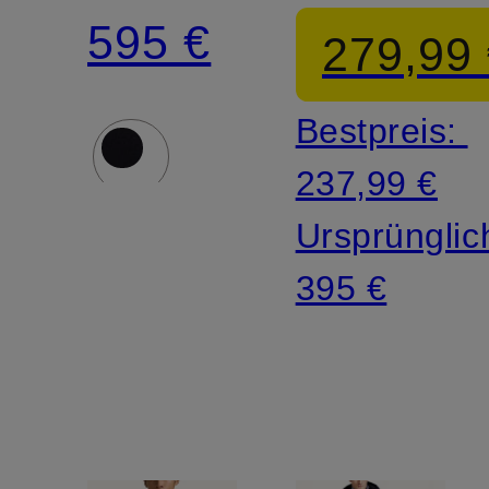
mit
595 €
279,99
abnehmbarer
Bestpreis:
Kapuze
237,99 €
Ursprünglic
395 €