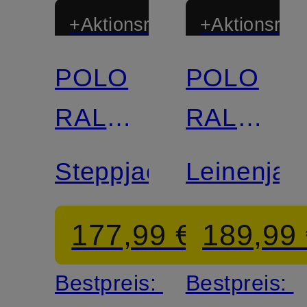
+Aktionsrabatt
+Aktionsraba
POLO
POLO
RALPH
RALPH
LAUREN
LAUREN
Steppjacke
Leinenjac
177,99 €
189,99
Bestpreis:
Bestpreis: