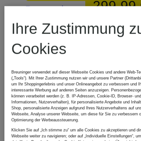
299,99
Bestpreis:
Satin
275 €
Ihre Zustimmung z
Bestpreis:
297,49 €
Cookies
Ursprünglic
595 €
Breuninger verwendet auf dieser Webseite Cookies und andere Web-Te
(„Tools“). Mit Ihrer Zustimmung nutzen wir und unsere Partner (Drittanbi
um Ihr Shoppingerlebnis und unser Onlineangebot zu verbessern und I
interessante Werbung auf anderen Seiten anzuzeigen. Personenbezog
können verarbeitet werden (z. B. IP-Adressen, Cookie-ID, Browser- und
Informationen, Nutzerverhalten), für personalisierte Angebote und Inhal
Shop, personalisierte Anzeigen aufgrund Ihres Nutzerverhaltens auf un
Webseite, Analyse unserer Webseite, um diese für Sie zu verbessern o
Optimierung der Werbeaussteuerung.
Klicken Sie auf „Ich stimme zu“ um alle Cookies zu akzeptieren und dir
Webseite weiter zu navigieren; oder auf „Individuelle Einstellungen“, u