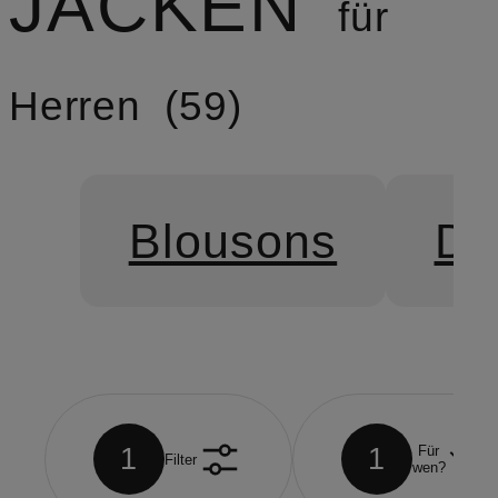
JACKEN
für
Herren
59
Blousons
Da
1
1
Für
Filter
wen?