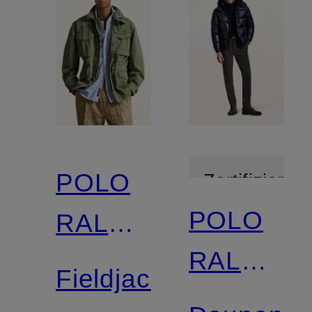
POLO
Zertifiziert
POLO
RALPH
RALPH
LAUREN
Fieldjacket
LAUREN