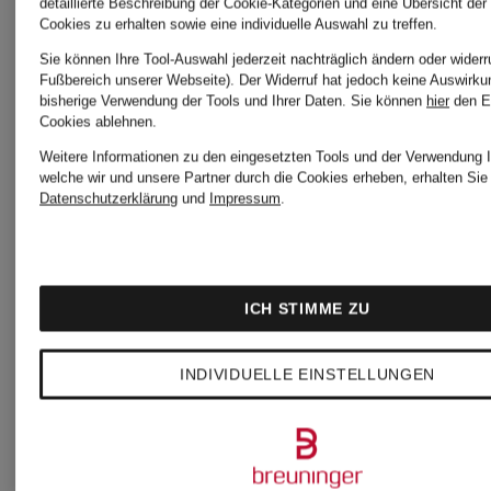
detaillierte Beschreibung der Cookie-Kategorien und eine Übersicht der
Cookies zu erhalten sowie eine individuelle Auswahl zu treffen.
Sie können Ihre Tool-Auswahl jederzeit nachträglich ändern oder widerr
Fußbereich unserer Webseite). Der Widerruf hat jedoch keine Auswirku
bisherige Verwendung der Tools und Ihrer Daten.
Sie können
hier
den E
Cookies ablehnen.
Weitere Informationen zu den eingesetzten Tools und der Verwendung I
welche wir und unsere Partner durch die Cookies erheben, erhalten Sie 
Datenschutzerklärung
und
Impressum
.
POLO
POLO
RALPH
RALPH
ICH STIMME ZU
LAUREN
LAUREN
INDIVIDUELLE EINSTELLUNGEN
Blouson
Blouson