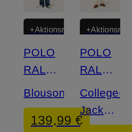
+Aktionsrabatt
+Aktionsraba
POLO
POLO
RALPH
RALPH
LAUREN
LAUREN
Blouson
College-
Jacke
139,99 €
aus