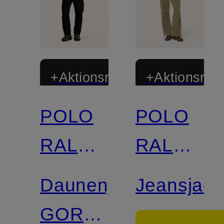
+Aktionsrabatt
+Aktionsraba
POLO
POLO
Zertifiziert
RALPH
RALPH
LAUREN
LAUREN
Daunenjacke
Jeansjack
GORHAM