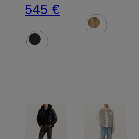
mit
545 €
abnehmbarer
Kapuze