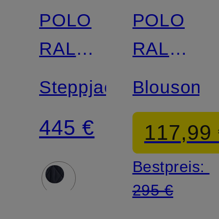
POLO
POLO
Zertifiziert
RALPH
RALPH
LAUREN
LAUREN
Steppjacke
Blouson
445 €
117,99
Bestpreis:
295 €