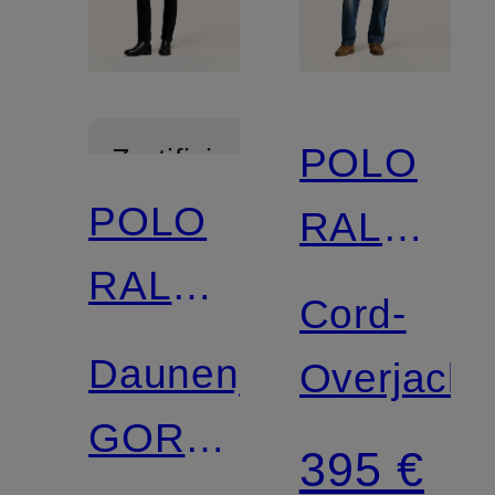
POLO
Zertifiziert
POLO
RALPH
RALPH
LAUREN
Cord-
LAUREN
Daunenjacke
Overjacke
GORHAM
395 €