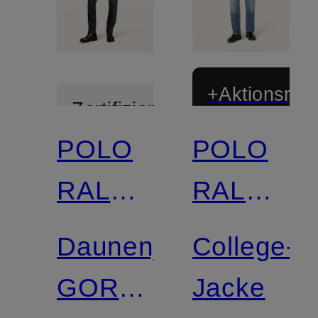
+Aktionsraba
Zertifiziert
POLO
POLO
RALPH
RALPH
LAUREN
LAUREN
Daunenjacke
College-
GORHAM
Jacke