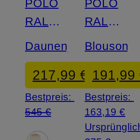
POLO
POLO
RALPH
RALPH
LAUREN
LAUREN
Daunenjacke
Blouson
217,99 €
191,99
Bestpreis:
Bestpreis:
545 €
163,19 €
Ursprünglic