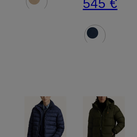
545 €
abnehmba
Kapuze