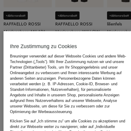
+Aktionsrabatt
+Aktionsrabatt
+Aktionsrabatt
RAFFAELLO ROSSI
RAFFAELLO ROSSI
lilienfels
Marlenehose MILARA
Marlenehose WILLOW
Marlenenh
mit Leinen
aus Leinen
129,99 €
Ihre Zustimmung zu Cookies
129,99 €
79,99 €
Bestpreis:
110,49 €
Ursprünglich:
179,95 €
Bestpreis:
110,49 €
Bestpreis:
129
Breuninger verwendet auf dieser Webseite Cookies und andere Web-
Ursprünglich:
179,95 €
Technologien („Tools“). Mit Ihrer Zustimmung nutzen wir und unsere
Partner (Drittanbieter) Tools, um Ihr Shoppingerlebnis und unser
Onlineangebot zu verbessern und Ihnen interessante Werbung auf
ÄHNLICHE ARTIKEL ENTDECKEN
anderen Seiten anzuzeigen. Personenbezogene Daten können
verarbeitet werden (z. B. IP-Adressen, Cookie-ID, Browser- und
Standort-Informationen, Nutzerverhalten), für personalisierte
Angebote und Inhalte in unserem Shop, personalisierte Anzeigen
aufgrund Ihres Nutzerverhaltens auf unserer Webseite, Analyse
unserer Webseite, um diese für Sie zu verbessern oder zur
Optimierung der Werbeaussteuerung.
Klicken Sie auf „Ich stimme zu“ um alle Cookies zu akzeptieren und
direkt zur Webseite weiter zu navigieren; oder auf „Individuelle