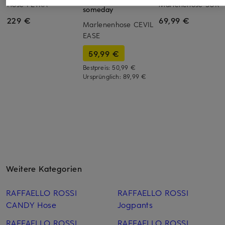
Hose PETRA
Marlenehose SURY
someday
229 €
69,99 €
Marlenenhose CEVIL
EASE
59,99 €
Bestpreis:
50,99 €
Ursprünglich:
89,99 €
Weitere Kategorien
RAFFAELLO ROSSI
RAFFAELLO ROSSI
CANDY Hose
Jogpants
RAFFAELLO ROSSI
RAFFAELLO ROSSI