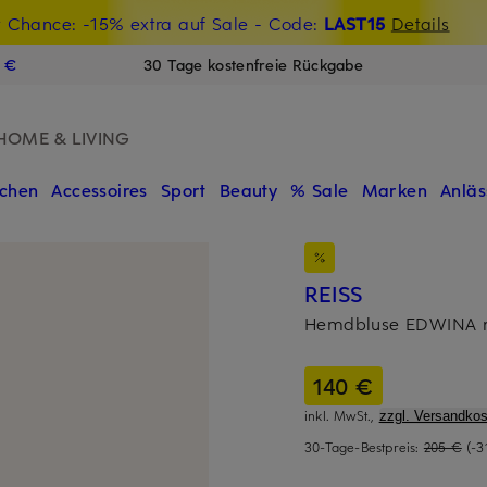
t Chance: -15% extra auf Sale
€-Willkommensgutschein mit Beyond sichern
- Code:
LAST15
Details
N
9 €
30 Tage kostenfreie Rückgabe
HOME & LIVING
chen
Accessoires
Sport
Beauty
% Sale
Marken
Anläs
REISS
Hemdbluse EDWINA m
140 €
inkl. MwSt.,
zzgl. Versandkos
30-Tage-Bestpreis:
205 €
(-3