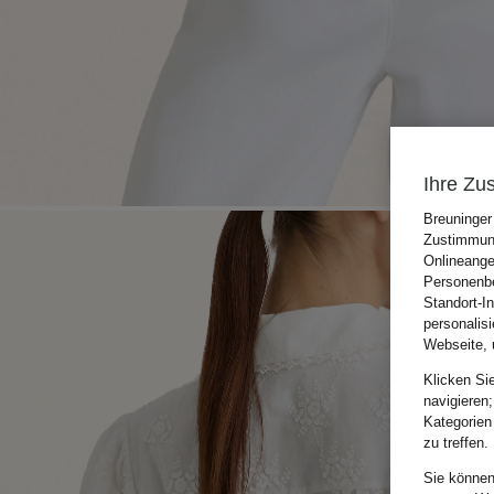
Ihre Zu
Breuninger
Zustimmung
Onlineange
Personenbe
Standort-I
personalis
Webseite, 
Klicken Si
navigieren;
Kategorien
zu treffen.
Sie können