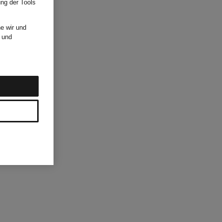
ung der Tools
e wir und
und