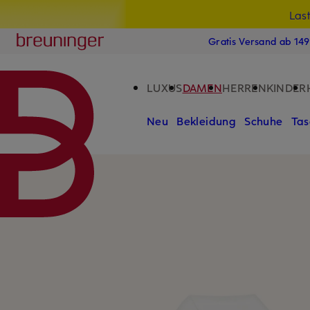
Las
15
ZUM HAUPTINHALT ÜBERSPRINGEN
ZUM SUCHFELD ÜBERSPRINGE
Breuninger
Gratis Versand ab 14
LUXUS
DAMEN
HERREN
KINDER
Neu
Bekleidung
Schuhe
Tas