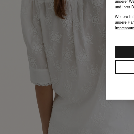
unserer We
und Ihrer 
Weitere In
unsere Par
Impressu