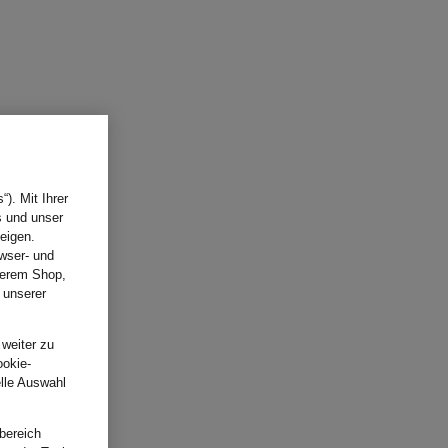
). Mit Ihrer
s und unser
eigen.
wser- und
nserem Shop,
 unserer
.
 weiter zu
ookie-
elle Auswahl
bereich