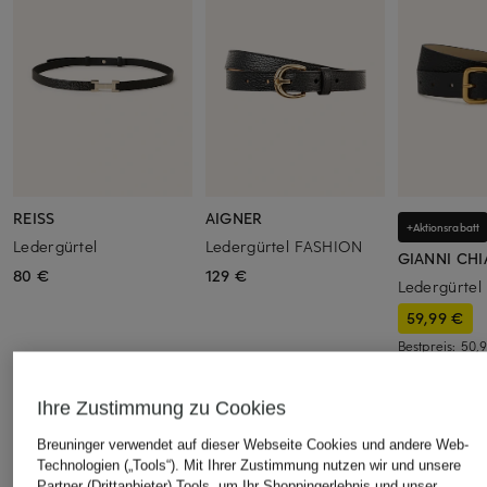
REISS
AIGNER
+Aktionsrabatt
Ledergürtel
Ledergürtel FASHION
GIANNI CHI
80 €
129 €
Ledergürtel
59,99 €
Bestpreis:
50,
Ursprünglich:
Ihre Zustimmung zu Cookies
Breuninger verwendet auf dieser Webseite Cookies und andere Web-
ÄHNLICHE ARTIKEL ENTDECKEN
Technologien („Tools“). Mit Ihrer Zustimmung nutzen wir und unsere
Partner (Drittanbieter) Tools, um Ihr Shoppingerlebnis und unser