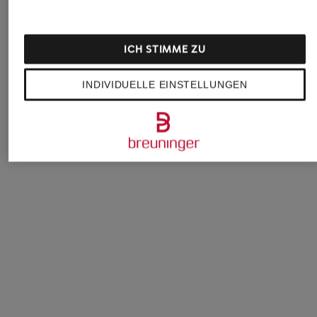
ICH STIMME ZU
INDIVIDUELLE EINSTELLUNGEN
Vanzetti
BOSS
BY MALENE BIRGE
Ledergürtel
Ledergürtel NARSI
Ledergürtel ZOILO
35,95 €
60 €
149,99 €