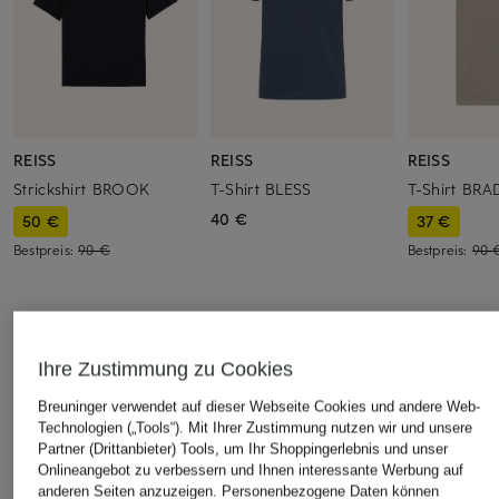
REISS
REISS
REISS
Strickshirt BROOK
T-Shirt BLESS
T-Shirt BRA
40 €
50 €
37 €
Bestpreis:
90 €
Bestpreis:
90 
Ihre Zustimmung zu Cookies
ÄHNLICHE ARTIKEL ENTDECKEN
Breuninger verwendet auf dieser Webseite Cookies und andere Web-
Technologien („Tools“). Mit Ihrer Zustimmung nutzen wir und unsere
Partner (Drittanbieter) Tools, um Ihr Shoppingerlebnis und unser
Onlineangebot zu verbessern und Ihnen interessante Werbung auf
anderen Seiten anzuzeigen. Personenbezogene Daten können