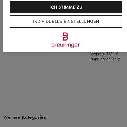
ICH STIMME ZU
icebreaker
DRYKORN
+Aktionsrabatt
INDIVIDUELLE EINSTELLUNGEN
T-Shirt MERINO 150
T-Shirt RAPHAEL
NN.07
TECH LITE III
39,99 €
T-Shirt CLIVE
79,95 €
51,99 €
Bestpreis:
44,19 €
Ursprünglich:
65 €
Weitere Kategorien