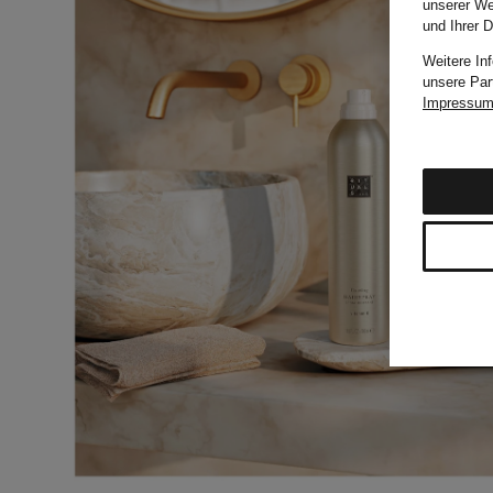
unserer We
und Ihrer 
Weitere In
unsere Par
Impressu