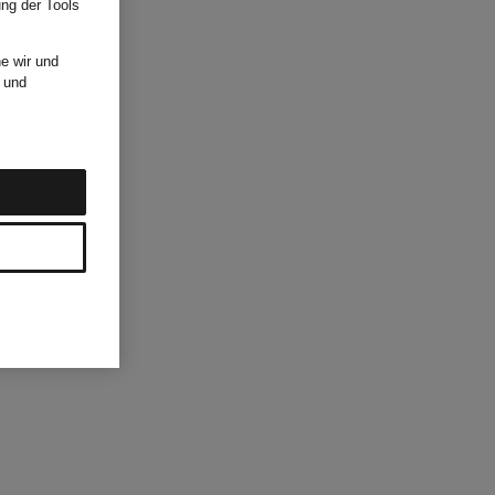
ung der Tools
e wir und
und