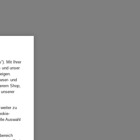
). Mit Ihrer
s und unser
eigen.
wser- und
nserem Shop,
 unserer
.
 weiter zu
ookie-
elle Auswahl
bereich