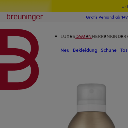
Las
15
ZUM HAUPTINHALT ÜBERSPRINGEN
ZUM SUCHFELD ÜBERSPRINGE
Breuninger
Gratis Versand ab 14
LUXUS
DAMEN
HERREN
KINDER
Neu
Bekleidung
Schuhe
Tas