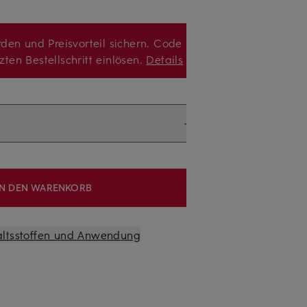
den und Preisvorteil sichern. Code
zten Bestellschritt einlösen.
Details
IN DEN WARENKORB
altsstoffen und Anwendung