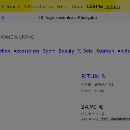
t Chance: -15% extra auf Sale
€-Willkommensgutschein mit Beyond sichern
- Code:
LAST15
Details
N
9 €
30 Tage kostenfreie Rückgabe
HOME & LIVING
chen
Accessoires
Sport
Beauty
% Sale
Marken
Anläs
RITUALS
HAIR SPRAY XL
Haarspray
24,90 €
(62,25 € / 1 l)
inkl. MwSt.,
zzgl. Versandkos