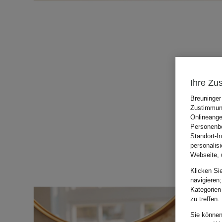
Ihre Zu
Breuninger
Zustimmung
Onlineange
Personenbe
Standort-I
personalis
Webseite, 
Klicken Si
navigieren;
Kategorien
zu treffen.
Sie können