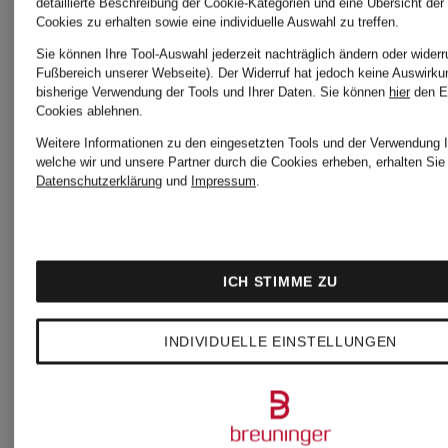
detaillierte Beschreibung der Cookie-Kategorien und eine Übersicht der
Cookies zu erhalten sowie eine individuelle Auswahl zu treffen.
Sie können Ihre Tool-Auswahl jederzeit nachträglich ändern oder widerr
Fußbereich unserer Webseite). Der Widerruf hat jedoch keine Auswirku
Zertifiziert
Zertifiziert
bisherige Verwendung der Tools und Ihrer Daten.
Sie können
hier
den E
Cookies ablehnen.
RITUALS
RITUALS
Weitere Informationen zu den eingesetzten Tools und der Verwendung I
welche wir und unsere Partner durch die Cookies erheben, erhalten Sie 
Datenschutzerklärung
und
Impressum
.
THE
THE
RITUAL
RITUAL
ICH STIMME ZU
OF
Car Air
OF
Körpermo
INDIVIDUELLE EINSTELLUNGEN
SAKURA
Freshener
SAKURA
13,90 €