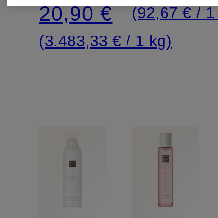
20,90 €
(92,67 € / 1 
(3.483,33 € / 1 kg)