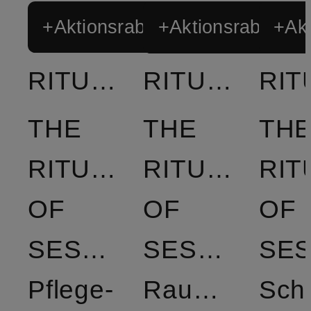
+Aktionsrabatt
+Aktionsrabatt
+Akt
RITUALS
RITUALS
THE
THE
TH
RITUAL
RITUAL
RIT
OF
OF
OF
SESHEN
SESHEN
Pflege-
Raumduft
Sch