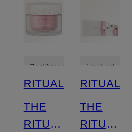
Zertifiziert
Limitiert
RITUALS
RITUALS
Zertifiziert
THE
THE
RITUAL
RITUAL