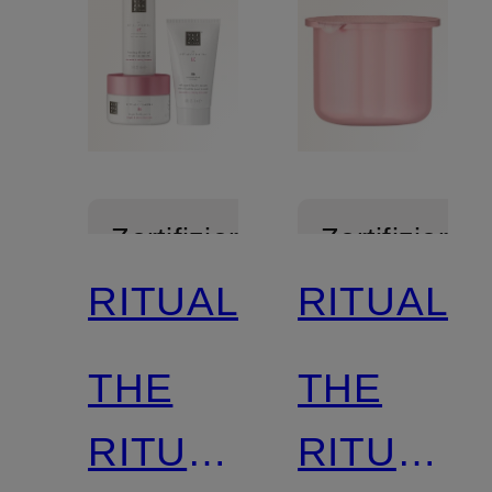
Zertifiziert
Zertifiziert
RITUALS
RITUALS
THE
THE
RITUAL
RITUAL