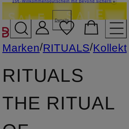
15€-Willkommensgutschein mit Beyond sichern
Last Chance: -15% extra auf Sale
LAST15
Details
ZUM HAUPTINHALT ÜBE
/
/
Marken
RITUALS
Kollekt
RITUALS
THE RITUAL