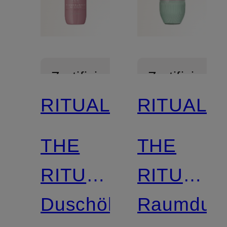
Zertifiziert
Zertifiziert
RITUALS
RITUALS
THE
THE
RITUAL
RITUAL
OF
Duschöl
OF
Raumduft