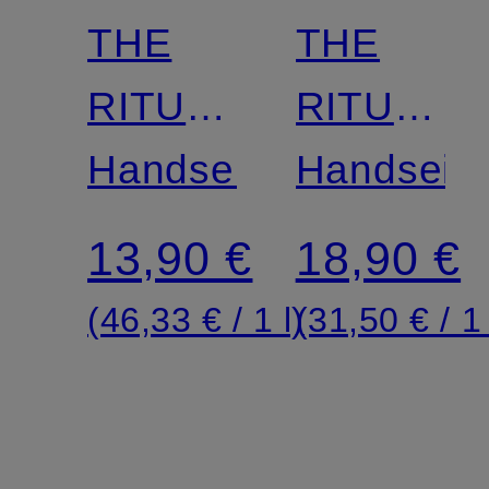
THE
THE
RITUAL
RITUAL
OF
Handseife
OF
Handseife
SAKURA
SAKURA
13,90 €
18,90 €
REFILL
(46,33 € / 1 l)
(31,50 € / 1 