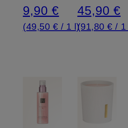
SAKURA
SAKURA
9,90 €
45,90 €
REFILL
(49,50 € / 1 l)
(91,80 € / 1 