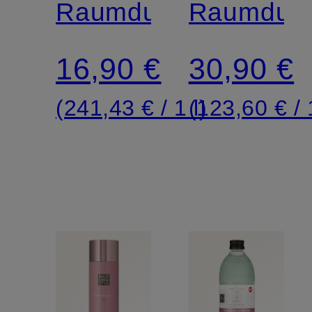
OF
Raumduft
OF
Raumduft
SAKURA
SAKURA
16,90 €
30,90 €
(241,43 € / 1 l)
(123,60 € / 1