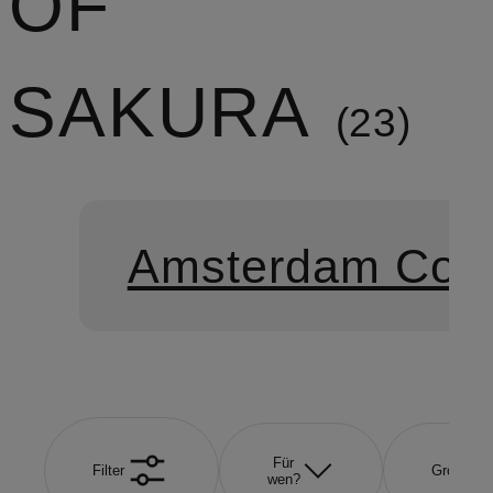
OF
SAKURA
23
Amsterdam Coll
Für
Filter
Größe
wen?