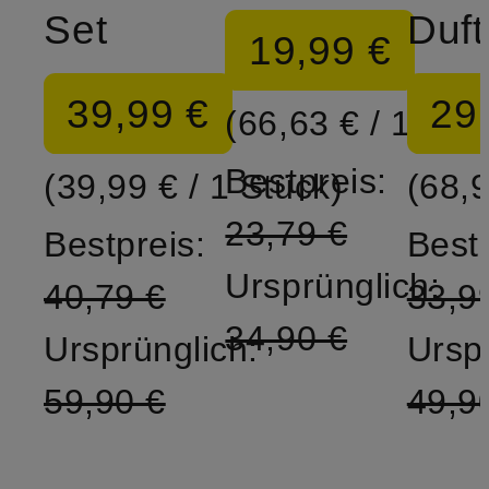
Set
19,99 €
39,99 €
29
(66,63 € / 1 l)
Bestpreis:
(39,99 € / 1 Stück)
(68,9
23,79 €
Bestpreis:
Bestp
Ursprünglich:
40,79 €
33,9
34,90 €
Ursprünglich:
Ursp
59,90 €
49,9