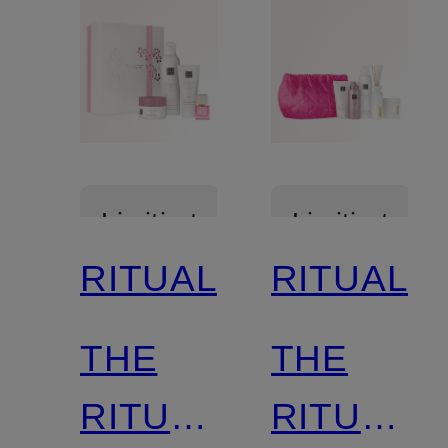
Limitiert
Limitiert
RITUALS
RITUALS
THE
THE
RITUAL
RITUAL