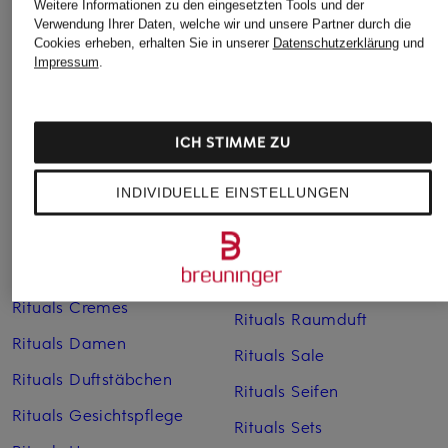
Weitere Informationen zu den eingesetzten Tools und der
Verwendung Ihrer Daten, welche wir und unsere Partner durch die
Cookies erheben, erhalten Sie in unserer
Datenschutzerklärung
und
Impressum
.
Weitere Kategorien
ICH STIMME ZU
Ritual of Namaste
Rituals Karma
INDIVIDUELLE EINSTELLUNGEN
RITUALS Amsterdam
Rituals Kerzen
Collection
Rituals Of Sakura
Rituals Autoduft
RITUALS OF SESHEN
Rituals Cremes
Rituals Raumduft
Rituals Damen
Rituals Sale
Rituals Duftstäbchen
Rituals Seifen
Rituals Gesichtspflege
Rituals Sets