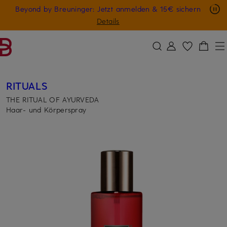
Nur in der App: -10 € auf digitale Geschenkkarten
Beyond by Breuninger: Jetzt anmelden & 15€ sichern
ZUM HAUPTINHALT ÜBERSPRINGEN
ZUM SUCHFELD ÜBERSPRINGE
GESCHENK20
Details
RITUALS
THE RITUAL OF AYURVEDA
Haar- und Körperspray