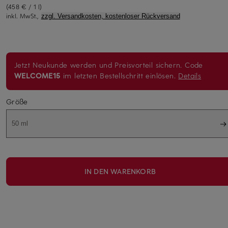
(458 € / 1 l)
inkl. MwSt.,
zzgl. Versandkosten, kostenloser Rückversand
Jetzt Neukunde werden und Preisvorteil sichern. Code
WELCOME15
im letzten Bestellschritt einlösen.
Details
Größe
50 ml
IN DEN WARENKORB