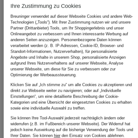
Ihre Zustimmung zu Cookies
Breuninger verwendet auf dieser Webseite Cookies und andere Web-
Technologien („Tools“). Mit Ihrer Zustimmung nutzen wir und unsere
Partner (Drittanbieter) Tools, um Ihr Shoppingerlebnis und unser
Onlineangebot zu verbessern und Ihnen interessante Werbung auf
anderen Seiten anzuzeigen. Personenbezogene Daten können
verarbeitet werden (z. B. IP-Adressen, Cookie-ID, Browser- und
Standort-Informationen, Nutzerverhalten), für personalisierte
Angebote und Inhalte in unserem Shop, personalisierte Anzeigen
aufgrund Ihres Nutzerverhaltens auf unserer Webseite, Analyse
unserer Webseite, um diese für Sie zu verbessern oder zur
Optimierung der Werbeaussteuerung.
RITUALS
RITUALS
RITUALS
Klicken Sie auf „Ich stimme zu“ um alle Cookies zu akzeptieren und
AMSTERDAM
SUEDE VANILLA REFILL
HAIR CARE
direkt zur Webseite weiter zu navigieren; oder auf „Individuelle
COLLECTION
Raumduft
Pflege-Set
Einstellungen“, um eine detaillierte Beschreibung der Cookie-
Pflege-Set
34,90 €
44,90 €
Kategorien und eine Übersicht der eingesetzten Cookies zu erhalten
37,90 €
sowie eine individuelle Auswahl zu treffen.
(87,25 € / 1 l)
(44,90 € / 1 S
(37,90 € / 1 Stück)
Sie können Ihre Tool-Auswahl jederzeit nachträglich ändern oder
widerrufen (z.B. im Fußbereich unserer Webseite). Der Widerruf hat
jedoch keine Auswirkung auf die bisherige Verwendung der Tools und
Ihrer Daten.
Sie können
hier
den Einsatz von Cookies ablehnen.