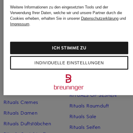
Weitere Informationen zu den eingesetzten Tools und der
Verwendung Ihrer Daten, welche wir und unsere Partner durch die
Cookies erheben, erhalten Sie in unserer
Datenschutzerklärung
und
Impressum
.
ICH STIMME ZU
Weitere Kategorien
Ritual of Namaste
Rituals Karma
INDIVIDUELLE EINSTELLUNGEN
RITUALS Amsterdam
Rituals Kerzen
Collection
Rituals Of Sakura
Rituals Autoduft
RITUALS OF SESHEN
Rituals Cremes
Rituals Raumduft
Rituals Damen
Rituals Sale
Rituals Duftstäbchen
Rituals Seifen