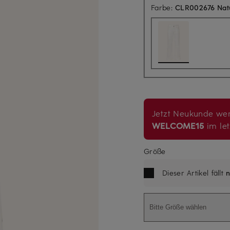
Farbe:
CLR002676 Natu
Jetzt Neukunde wer
WELCOME15
im let
Größe
Dieser Artikel fällt
n
Bitte Größe wählen