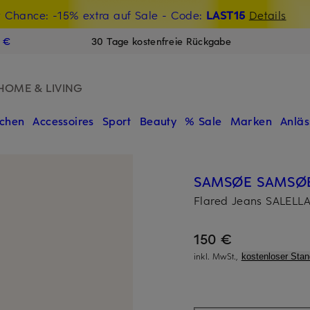
t Chance: -15% extra auf Sale
€-Willkommensgutschein mit Beyond sichern
- Code:
LAST15
Details
N
9 €
30 Tage kostenfreie Rückgabe
HOME & LIVING
chen
Accessoires
Sport
Beauty
% Sale
Marken
Anläs
SAMSØE SAMSØ
Flared Jeans SALELL
150 €
inkl. MwSt.,
kostenloser Sta