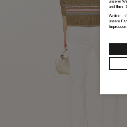
unserer We
und Ihrer 
Weitere In
unsere Par
Impressu