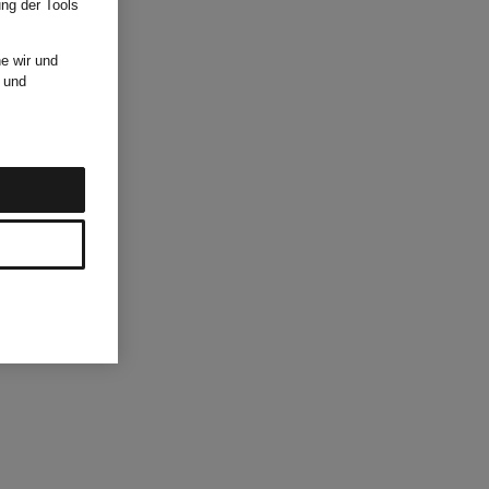
ung der Tools
e wir und
und