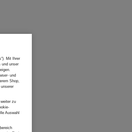
). Mit Ihrer
s und unser
eigen.
wser- und
nserem Shop,
 unserer
.
 weiter zu
ookie-
elle Auswahl
bereich