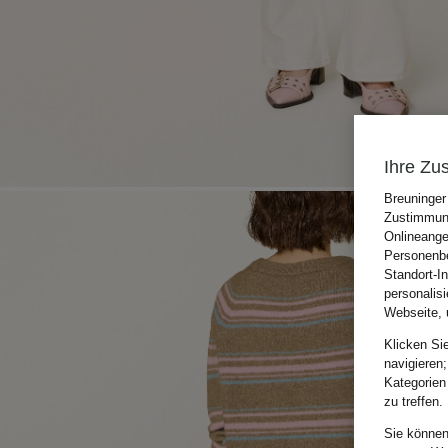
Ihre Zu
Breuninger
Zustimmung
Onlineange
Personenbe
Standort-I
personalis
Webseite, 
Klicken Si
navigieren;
Kategorien
zu treffen.
Sie können