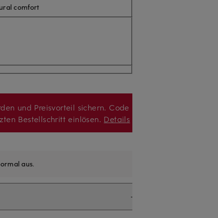
ral comfort
den und Preisvorteil sichern. Code
zten Bestellschritt einlösen.
Details
ormal aus
.