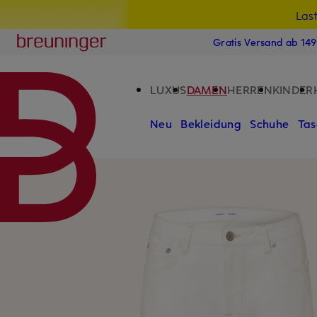
Las
15
ZUM HAUPTINHALT ÜBERSPRINGEN
ZUM SUCHFELD ÜBERSPRINGE
Breuninger
Gratis Versand ab 14
LUXUS
DAMEN
HERREN
KINDER
Neu
Bekleidung
Schuhe
Tas