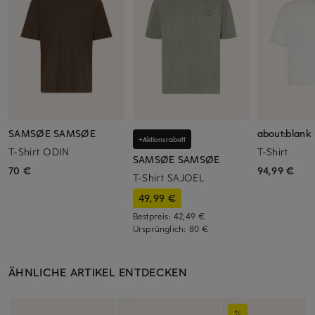
SAMSØE SAMSØE
about:blank
+Aktionsrabatt
T-Shirt ODIN
T-Shirt
SAMSØE SAMSØE
70 €
94,99 €
T-Shirt SAJOEL
49,99 €
Bestpreis:
42,49 €
Ursprünglich:
80 €
ÄHNLICHE ARTIKEL ENTDECKEN