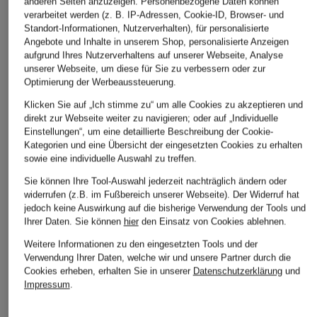
anderen Seiten anzuzeigen. Personenbezogene Daten können
verarbeitet werden (z. B. IP-Adressen, Cookie-ID, Browser- und
Standort-Informationen, Nutzerverhalten), für personalisierte
Angebote und Inhalte in unserem Shop, personalisierte Anzeigen
aufgrund Ihres Nutzerverhaltens auf unserer Webseite, Analyse
unserer Webseite, um diese für Sie zu verbessern oder zur
BOSS
BOSS
+Aktionsrabatt
Optimierung der Werbeaussteuerung.
T-Shirt
T-Shirt
DRYKORN
Klicken Sie auf „Ich stimme zu“ um alle Cookies zu akzeptieren und
69,95 €
69,95 €
direkt zur Webseite weiter zu navigieren; oder auf „Individuelle
T-Shirt ANAYO
Einstellungen“, um eine detaillierte Beschreibung der Cookie-
39,99 €
Kategorien und eine Übersicht der eingesetzten Cookies zu erhalten
sowie eine individuelle Auswahl zu treffen.
Bestpreis:
33,99 €
Ursprünglich:
69,99 €
Sie können Ihre Tool-Auswahl jederzeit nachträglich ändern oder
widerrufen (z.B. im Fußbereich unserer Webseite). Der Widerruf hat
jedoch keine Auswirkung auf die bisherige Verwendung der Tools und
Ihrer Daten.
Sie können
hier
den Einsatz von Cookies ablehnen.
Weitere Informationen zu den eingesetzten Tools und der
Verwendung Ihrer Daten, welche wir und unsere Partner durch die
Cookies erheben, erhalten Sie in unserer
Datenschutzerklärung
und
Impressum
.