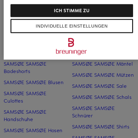
ICH STIMME ZU
INDIVIDUELLE EINSTELLUNGEN
Weitere Kategorien
SAMSØE SAMSØE
SAMSØE SAMSØE
Bademode
Miniröcke
SAMSØE SAMSØE
SAMSØE SAMSØE Mäntel
Badeshorts
SAMSØE SAMSØE Mützen
SAMSØE SAMSØE Blusen
SAMSØE SAMSØE Sale
SAMSØE SAMSØE
SAMSØE SAMSØE Schals
Culottes
SAMSØE SAMSØE
SAMSØE SAMSØE
Schnürer
Handschuhe
SAMSØE SAMSØE Shirts
SAMSØE SAMSØE Hosen
SAMSØE SAMSØE