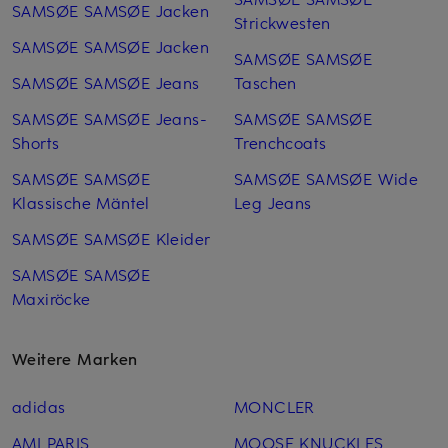
SAMSØE SAMSØE Jacken
Strickwesten
SAMSØE SAMSØE Jacken
SAMSØE SAMSØE
SAMSØE SAMSØE Jeans
Taschen
SAMSØE SAMSØE Jeans-
SAMSØE SAMSØE
Shorts
Trenchcoats
SAMSØE SAMSØE
SAMSØE SAMSØE Wide
Klassische Mäntel
Leg Jeans
SAMSØE SAMSØE Kleider
SAMSØE SAMSØE
Maxiröcke
Weitere Marken
adidas
MONCLER
AMI PARIS
MOOSE KNUCKLES