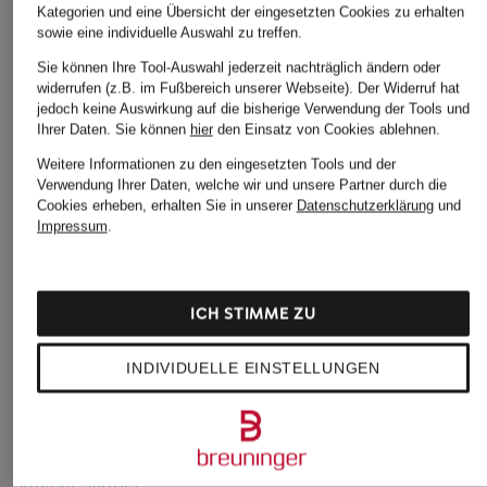
+Aktionsrabatt
+Aktionsrabatt
+Aktionsrabatt
Kategorien und eine Übersicht der eingesetzten Cookies zu erhalten
sowie eine individuelle Auswahl zu treffen.
JONAK
PROSPERINE
lilienfels
Sie können Ihre Tool-Auswahl jederzeit nachträglich ändern oder
Slingpumps
Slingpumps VERNICE
Slingpumps
widerrufen (z.B. im Fußbereich unserer Webseite). Der Widerruf hat
DIAMANTINE
jedoch keine Auswirkung auf die bisherige Verwendung der Tools und
179,99 €
89,99 €
Ihrer Daten.
Sie können
hier
den Einsatz von Cookies ablehnen.
129,99 €
Bestpreis:
229,50 €
Bestpreis:
76,49 €
Weitere Informationen zu den eingesetzten Tools und der
Ursprünglich:
270 €
Ursprünglich:
159,99 €
Bestpreis:
110,49 €
Verwendung Ihrer Daten, welche wir und unsere Partner durch die
Ursprünglich:
160 €
Cookies erheben, erhalten Sie in unserer
Datenschutzerklärung
und
Impressum
.
ICH STIMME ZU
INDIVIDUELLE EINSTELLUNGEN
Weitere Kategorien
Santoni Pumps
Santoni Sneaker
Santoni Slipper