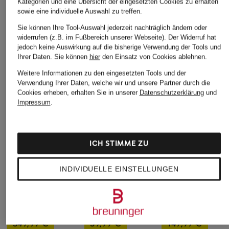
Kategorien und eine Übersicht der eingesetzten Cookies zu erhalten
sowie eine individuelle Auswahl zu treffen.
Sie können Ihre Tool-Auswahl jederzeit nachträglich ändern oder
widerrufen (z.B. im Fußbereich unserer Webseite). Der Widerruf hat
jedoch keine Auswirkung auf die bisherige Verwendung der Tools und
Ihrer Daten.
Sie können
hier
den Einsatz von Cookies ablehnen.
Weitere Informationen zu den eingesetzten Tools und der
Verwendung Ihrer Daten, welche wir und unsere Partner durch die
Cookies erheben, erhalten Sie in unserer
Datenschutzerklärung
und
Impressum
.
ICH STIMME ZU
INDIVIDUELLE EINSTELLUNGEN
+Aktionsrabatt
+Aktionsrabatt
+Aktionsrabatt
MOOSE KNUCKLES
PAUL
Blauer
Blouson COURVILLE
Overjacket
Blouson ALWIN
349,99 €
39,99 €
149,99 €