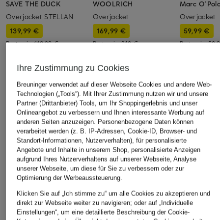
SAVE THE DUCK
WOOLRICH
Marc O'Pol
Overjacket STELLAN
Overjacket
Overjacket
139,99 €
169,99 €
59,99 €
Bestpreis:
118,99 €
Bestpreis:
240 €
Bestpreis:
50,
Ursprünglich:
239 €
Ursprünglich:
Ihre Zustimmung zu Cookies
ÄHNLICHE ARTIKEL ENTDECKEN
Breuninger verwendet auf dieser Webseite Cookies und andere Web-
Technologien („Tools“). Mit Ihrer Zustimmung nutzen wir und unsere
Partner (Drittanbieter) Tools, um Ihr Shoppingerlebnis und unser
Onlineangebot zu verbessern und Ihnen interessante Werbung auf
anderen Seiten anzuzeigen. Personenbezogene Daten können
verarbeitet werden (z. B. IP-Adressen, Cookie-ID, Browser- und
Standort-Informationen, Nutzerverhalten), für personalisierte
Angebote und Inhalte in unserem Shop, personalisierte Anzeigen
aufgrund Ihres Nutzerverhaltens auf unserer Webseite, Analyse
unserer Webseite, um diese für Sie zu verbessern oder zur
Optimierung der Werbeaussteuerung.
Klicken Sie auf „Ich stimme zu“ um alle Cookies zu akzeptieren und
direkt zur Webseite weiter zu navigieren; oder auf „Individuelle
Einstellungen“, um eine detaillierte Beschreibung der Cookie-