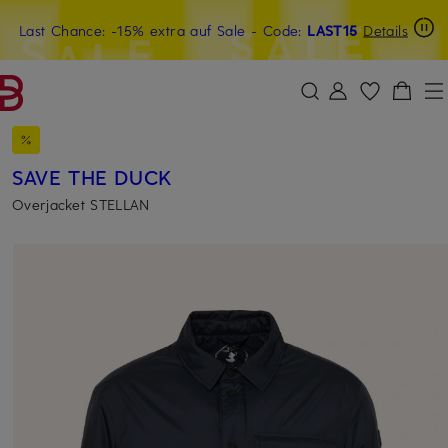
Last Chance: -15% extra auf Sale
15€-Willkommensgutschein mit Beyond sichern
- Code:
LAST15
Details
ZUM HAUPTINHALT ÜBERSPRINGEN
ZUM SUCHFELD ÜBERSPRINGE
SAVE THE DUCK
Overjacket STELLAN