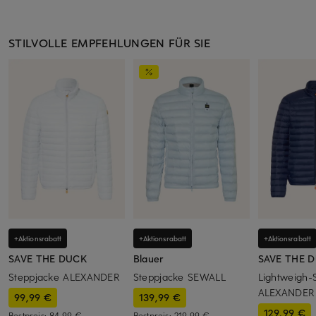
STILVOLLE EMPFEHLUNGEN FÜR SIE
+Aktionsrabatt
+Aktionsrabatt
+Aktionsrabatt
SAVE THE DUCK
Blauer
SAVE THE 
Steppjacke ALEXANDER
Steppjacke SEWALL
Lightweigh-
ALEXANDER
99,99 €
139,99 €
129,99 €
Bestpreis:
84,99 €
Bestpreis:
219,99 €