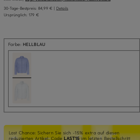
30-Tage-Bestpreis:
84,99 €
|
Details
Ursprünglich:
179 €
Farbe:
HELLBLAU
Last Chance: Sichern Sie sich -15% extra auf diesen
reduzierten Artikel. Code
LAST15
im letzten Bestellschritt