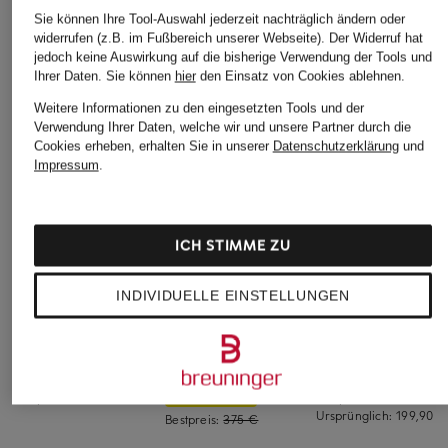
Sie können Ihre Tool-Auswahl jederzeit nachträglich ändern oder
widerrufen (z.B. im Fußbereich unserer Webseite). Der Widerruf hat
jedoch keine Auswirkung auf die bisherige Verwendung der Tools und
Ihrer Daten.
Sie können
hier
den Einsatz von Cookies ablehnen.
Weitere Informationen zu den eingesetzten Tools und der
Verwendung Ihrer Daten, welche wir und unsere Partner durch die
Cookies erheben, erhalten Sie in unserer
Datenschutzerklärung
und
Impressum
.
ICH STIMME ZU
+Aktionsrabatt
+Aktionsrabatt
+Aktionsrabatt
INDIVIDUELLE EINSTELLUNGEN
Blauer
PARAJUMPERS
TOMMY HILFIGER
Steppjacke SEWALL
Steppjacke DUNFRIES
Steppjacke
im Materialmix
139,99 €
149,99 €
236,99 €
Bestpreis:
219,99 €
Bestpreis:
127,49 €
Ursprünglich:
199,90 €
Bestpreis:
375 €